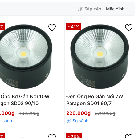
Sắp xếp:
Mặc định
0%
- 41%
 Ống Bơ Gắn Nổi 10W
Đèn Ống Bơ Gắn Nổi 7W
agon SD02 90/10
Paragon SD01 90/7
.000₫
220.000₫
400.000₫
370.000₫
0%
- 30%