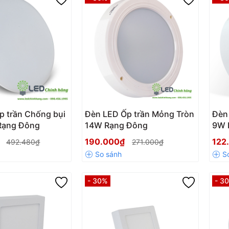
p trần Chống bụi
Đèn LED Ốp trần Mỏng Tròn
Đèn 
Rạng Đông
14W Rạng Đông
9W 
₫
190.000₫
122
492.480₫
271.000₫
- 30%
- 3