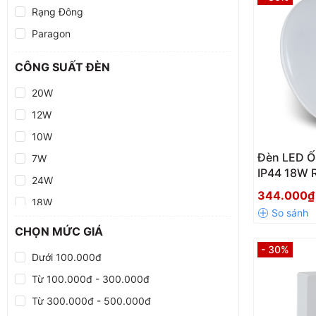
Rạng Đông
Paragon
CÔNG SUẤT ĐÈN
20W
12W
10W
Đèn LED Ố
7W
IP44 18W 
24W
344.000
18W
Đèn LED trong nhà
CHỌN MỨC GIÁ
- 30%
Dưới 100.000đ
Từ 100.000đ - 300.000đ
Từ 300.000đ - 500.000đ