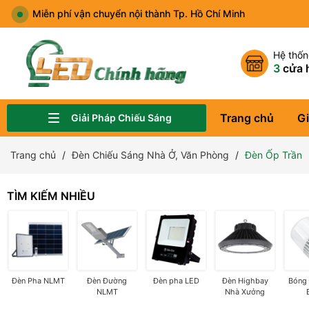
Miễn phí vận chuyển nội thành Tp. Hồ Chí Minh
Hệ thố
3
cửa 
Trang chủ
Gi
Giải Pháp Chiếu Sáng
Đèn Chiếu Sáng Sân Vườn, Công Viên
Đèn Chiếu Sáng Quảng Trường, Bảng Hiệu
Đèn Chiếu Sáng Nhà Ở, Văn Phòng
Đèn Chiếu Sáng Showroom, Cửa Hàng Thời Trang
Đèn Đường LED
Đèn Nhà Xưởng, Kho Hàng
Đèn Chiếu Sáng Sân Thể Thao
Đèn Năng Lượng Mặt Trời
Trang chủ
Đèn Chiếu Sáng Nhà Ở, Văn Phòng
Đèn Ốp Trần
TÌM KIẾM NHIỀU
Đèn Pha NLMT
Đèn Đường
Đèn pha LED
Đèn Highbay
Bóng
NLMT
Nhà Xưởng