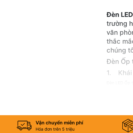
Đèn LED
trường h
văn phòn
thắc mắc
chúng tô
Đèn Ốp t
1. Khái
Đèn LED Ốp t
cách ốp nổi t
2. Phân
Theo hình d
Vận chuyển miễn phí
Theo mức cô
Hóa đơn trên 5 triệu