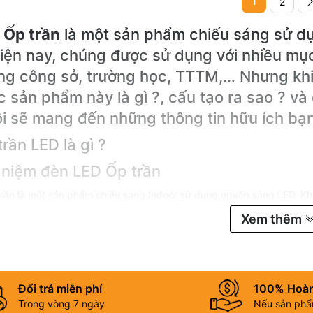
1
2
 Ốp trần
là một sản phẩm chiếu sáng sử dụ
iện nay, chúng được sử dụng với nhiều mục
g công sở, trường học, TTTM,… Nhưng khi 
 sản phẩm này là gì ?, cấu tạo ra sao ? và 
i sẽ mang đến những thông tin hữu ích bạ
rần LED là gì ?
 niệm đèn LED Ốp trần
rần là một sản phẩm chiếu sáng Indoor sử dụng nguồn sáng LED. Kh
rên trần với khung và vít.
Xem thêm
 loại đèn Ốp trần LED
áng:
đèn Ốp trần LED có 3 dạng chính: ốp trần tròn, ốp trần vuông, ố
ng suất:
Đổi trả miễn phí
đèn LED Ốp trần có dải công suất trải dài từ 6W đến 50
100% Hoàn
Trong vòng 7 ngày
Nếu sản phẩm