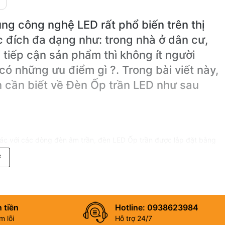
ng công nghệ LED rất phổ biến trên thị
 đích đa dạng như: trong nhà ở dân cư,
tiếp cận sản phẩm thì không ít người
có những ưu điểm gì ?. Trong bài viết này,
n cần biết về Đèn Ốp trần LED như sau
ác với các dòng đèn âm trần, đèn LED Ốp trần được lắp đặt bằng
p trần hoa văn
W đảm bảo đáp ứng được các nhu cầu sử dụng của Khách hàng
 tiền
Hotline: 0938623984
 lỗi
Hỗ trợ 24/7