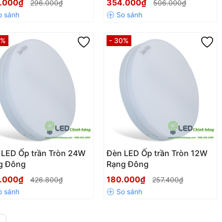
.000₫
354.000₫
296.000₫
506.000₫
0%
- 30%
 LED Ốp trần Tròn 24W
Đèn LED Ốp trần Tròn 12W
g Đông
Rạng Đông
.000₫
180.000₫
426.800₫
257.400₫