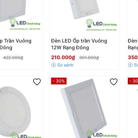
p Trần Vuông
Đèn LED Ốp trần Vuông
Đèn
 Đông
12W Rạng Đông
Rạn
₫
210.000₫
350
422.000₫
301.000₫
- 30%
- 3