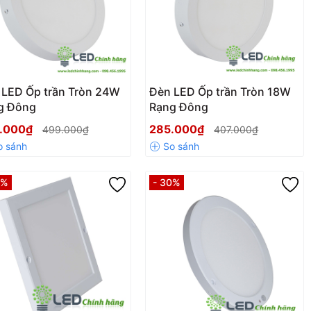
 LED Ốp trần Tròn 24W
Đèn LED Ốp trần Tròn 18W
g Đông
Rạng Đông
.000₫
285.000₫
499.000₫
407.000₫
0%
- 30%