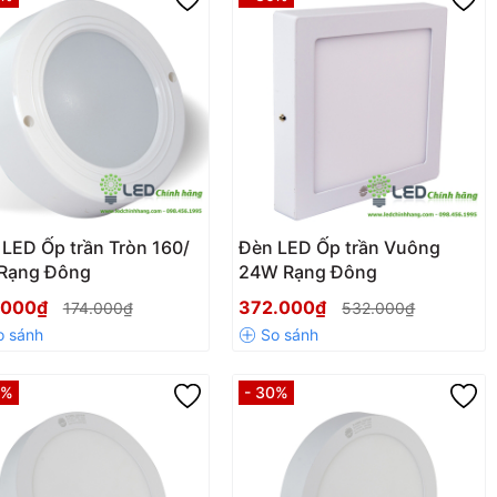
LED Ốp trần Tròn 160/
Đèn LED Ốp trần Vuông
Rạng Đông
24W Rạng Đông
.000₫
372.000₫
174.000₫
532.000₫
0%
- 30%