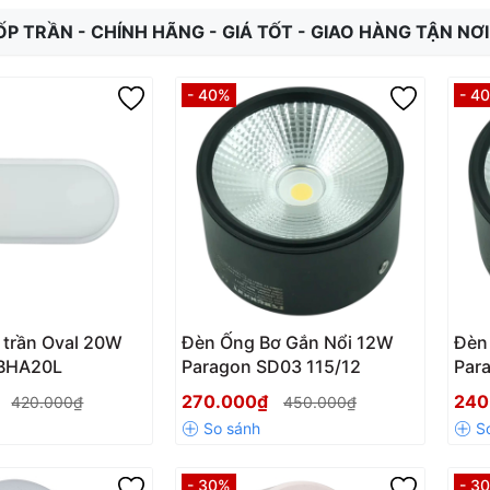
ỐP TRẦN - CHÍNH HÃNG - GIÁ TỐT - GIAO HÀNG TẬN NƠI
- 40%
- 4
 trần Oval 20W
Đèn Ống Bơ Gắn Nổi 12W
Đèn
PBHA20L
Paragon SD03 115/12
Par
₫
270.000₫
240
420.000₫
450.000₫
- 30%
- 3