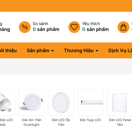
ng
So sánh
Yêu thích
hàng
0
sản phẩm
0
sản phẩm
ới thiệu
Sản phẩm
Thương Hiệu
Dịch Vụ L
 Đèn LED
Đèn Âm Trần
Đèn LED Ốp
Đèn Tuýp LED
Đèn LED Panel
Bulb
Downlight
Trần
Tấm