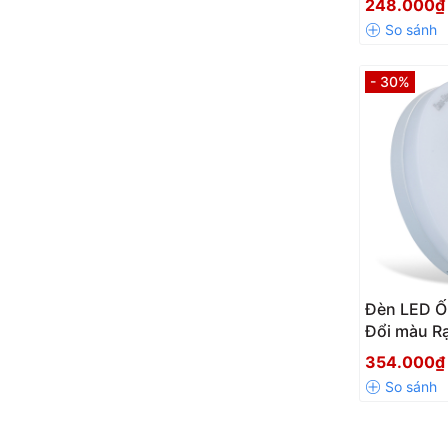
248.000
- 30%
Đèn LED Ố
Đổi màu R
354.000