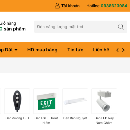
Tài khoản
Hotline
0938623984
Giỏ hàng
0
sản phẩm
ắp Đặt
HD mua hàng
Tin tức
Liên hệ
Đăng
Đèn đường LED
Đèn EXIT Thoát
Đèn Bán Nguyệt
Đèn LED Ray
Hiểm
Nam Châm