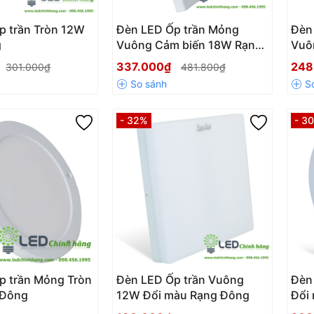
p trần Tròn 12W
Đèn LED Ốp trần Mỏng
Đèn
g
Vuông Cảm biến 18W Rạng
Vuô
Đông
337.000₫
248
301.000₫
481.800₫
- 32%
- 3
p trần Mỏng Tròn
Đèn LED Ốp trần Vuông
Đèn
 Đông
12W Đổi màu Rạng Đông
Đổi