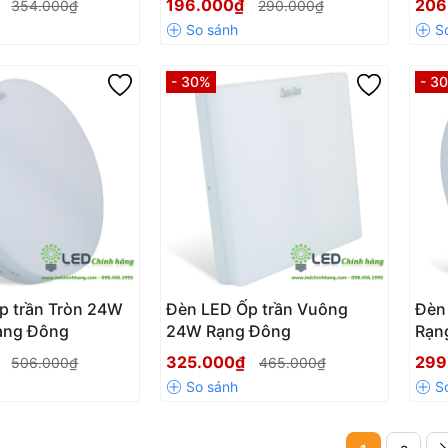
₫
196.000₫
206
354.000₫
290.000₫
- 30%
- 3
p trần Tròn 24W
Đèn LED Ốp trần Vuông
Đèn
ạng Đông
24W Rạng Đông
Rạn
₫
325.000₫
299
506.000₫
465.000₫