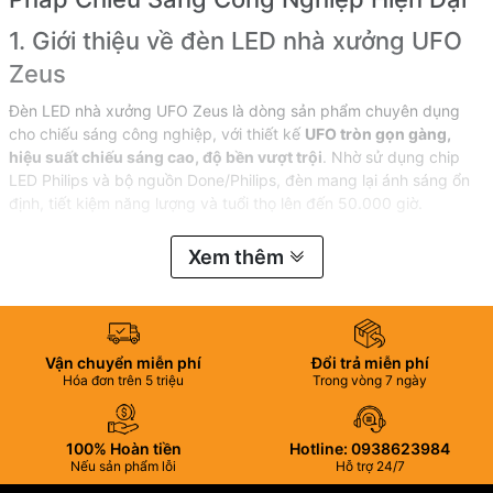
1. Giới thiệu về đèn LED nhà xưởng UFO
Zeus
Đèn LED nhà xưởng UFO Zeus là dòng sản phẩm chuyên dụng
cho chiếu sáng công nghiệp, với thiết kế
UFO tròn gọn gàng,
hiệu suất chiếu sáng cao, độ bền vượt trội
. Nhờ sử dụng chip
LED Philips và bộ nguồn Done/Philips, đèn mang lại ánh sáng ổn
định, tiết kiệm năng lượng và tuổi thọ lên đến 50.000 giờ.
Zeus là thương hiệu chiếu sáng cao cấp, đặc biệt chú trọng vào
Xem thêm
hiệu quả kinh tế
cho doanh nghiệp và độ bền trong môi trường
làm việc khắc nghiệt.
Vận chuyển miễn phí
Đổi trả miễn phí
Hóa đơn trên 5 triệu
Trong vòng 7 ngày
100% Hoàn tiền
Hotline: 0938623984
Nếu sản phẩm lỗi
Hỗ trợ 24/7