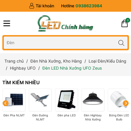
Tài khoản
Hotline
0938623984
0
Trang chủ
Đèn Nhà Xưởng, Kho Hàng
Loại Đèn/Kiểu Dáng
Highbay UFO
Đèn LED Nhà Xưởng UFO Zeus
TÌM KIẾM NHIỀU
Đèn Pha NLMT
Đèn Đường
Đèn pha LED
Đèn Highbay
Bóng Đèn LED
NLMT
Nhà Xưởng
Bulb