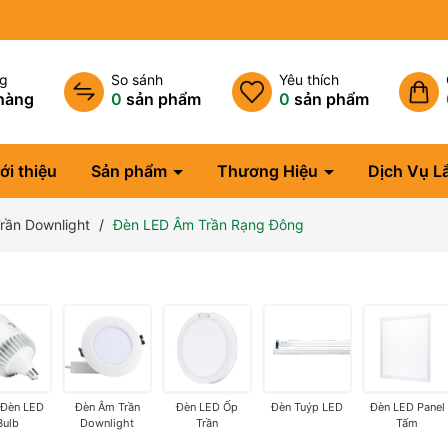
ng
So sánh
Yêu thích
hàng
0
sản phẩm
0
sản phẩm
ới thiệu
Sản phẩm
Thương Hiệu
Dịch Vụ L
rần Downlight
Đèn LED Âm Trần Rạng Đông
 Đèn LED
Đèn Âm Trần
Đèn LED Ốp
Đèn Tuýp LED
Đèn LED Panel
Bulb
Downlight
Trần
Tấm