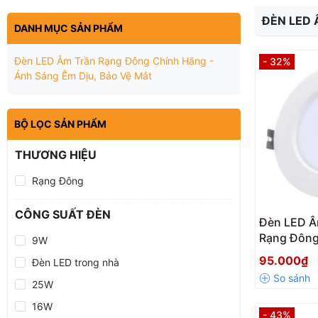
ĐÈN LED 
DANH MỤC SẢN PHẨM
Đèn LED Âm Trần Rạng Đông Chính Hãng -
- 32%
Ánh Sáng Êm Dịu, Bảo Vệ Mắt
BỘ LỌC SẢN PHẨM
THƯƠNG HIỆU
Rạng Đông
CÔNG SUẤT ĐÈN
Đèn LED Â
Rạng Đôn
9W
95.000₫
Đèn LED trong nhà
25W
16W
- 43%