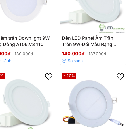
 âm trần Downlight 9W
Đèn LED Panel Âm Trần
g Đông AT06.V3 110
Tròn 9W Đổi Màu Rạng
Đông
000₫
140.000₫
180.000₫
187.000₫
5%
- 20%