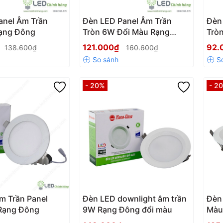
anel Âm Trần
Đèn LED Panel Âm Trần
Đèn
ạng Đông
Tròn 6W Đổi Màu Rạng
Trò
Đông
121.000₫
92.
138.600₫
160.600₫
- 20%
- 2
m Trần Panel
Đèn LED downlight âm trần
Đèn
Rạng Đông
9W Rạng Đông đổi màu
Màu