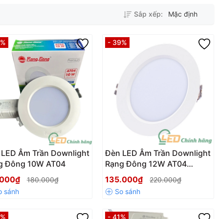
Sắp xếp:
Mặc định
6%
- 39%
 LED Âm Trần Downlight
Đèn LED Âm Trần Downlight
g Đông 10W AT04
Rạng Đông 12W AT04
110/12W
.000₫
135.000₫
180.000₫
220.000₫
2%
- 41%