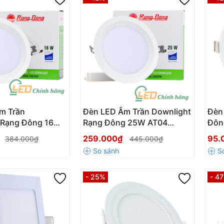
m Trần
Đèn LED Âm Trần Downlight
Đèn
 Rạng Đông 16W
Rạng Đông 25W AT04
Đôn
/16W
155/25W
₫
259.000₫
95.
384.000₫
445.000₫
- 25%
- 4