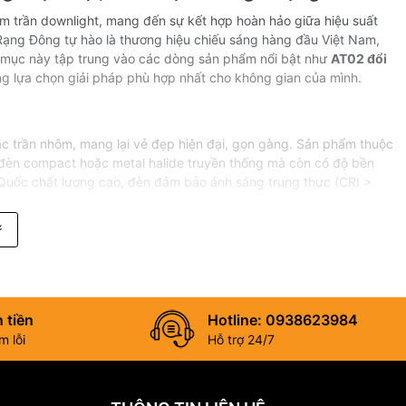
 trần downlight, mang đến sự kết hợp hoàn hảo giữa hiệu suất
, Rạng Đông tự hào là thương hiệu chiếu sáng hàng đầu Việt Nam,
 mục này tập trung vào các dòng sản phẩm nổi bật như
AT02 đổi
ng lựa chọn giải pháp phù hợp nhất cho không gian của mình.
ặc trần nhôm, mang lại vẻ đẹp hiện đại, gọn gàng. Sản phẩm thuộc
 đèn compact hoặc metal halide truyền thống mà còn có độ bền
Quốc chất lượng cao, đèn đảm bảo ánh sáng trung thực (CRI >
 tiền
Hotline: 0938623984
 lỗi
Hỗ trợ 24/7