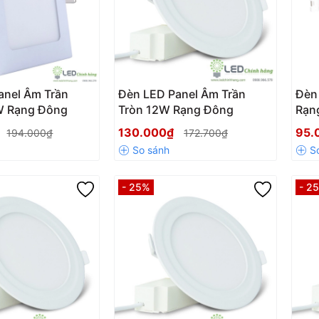
anel Âm Trần
Đèn LED Panel Âm Trần
Đèn
W Rạng Đông
Tròn 12W Rạng Đông
Rạn
130.000₫
95.
194.000₫
172.700₫
- 25%
- 2