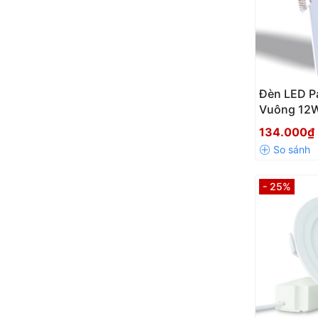
Đèn LED P
Vuông 12
134.000₫
- 25%