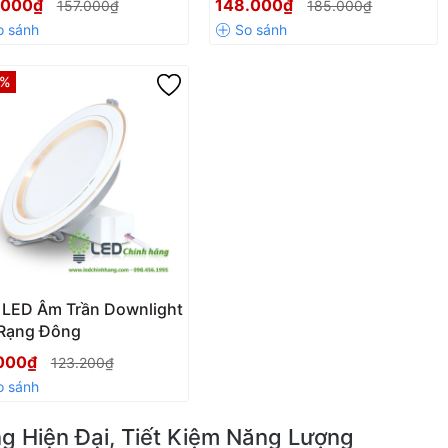
.000₫
148.000₫
157.000₫
185.000₫
7%
 LED Âm Trần Downlight
Rạng Đông
000₫
123.200₫
g Hiện Đại, Tiết Kiệm Năng Lượng