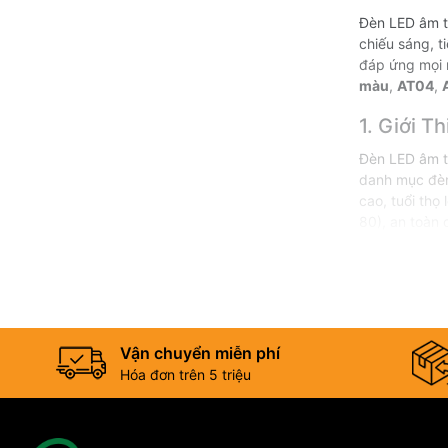
Đèn LED âm t
chiếu sáng, t
đáp ứng mọi 
màu
,
AT04
,
1. Giới 
Đèn LED âm t
danh mục
đè
cao, tuổi th
80), an toàn 
Vận chuyển miễn phí
Hóa đơn trên 5 triệu