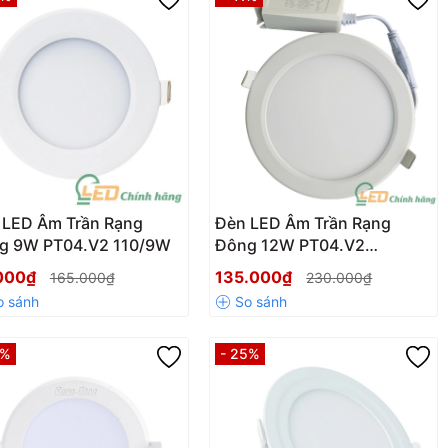
 LED Âm Trần Rạng
Đèn LED Âm Trần Rạng
g 9W PT04.V2 110/9W
Đông 12W PT04.V2
135/12W
000₫
135.000₫
165.000₫
230.000₫
7%
- 25%