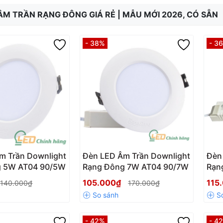
ÂM TRẦN RẠNG ĐÔNG GIÁ RẺ | MẪU MỚI 2026, CÓ SẴN
- 38%
- 3
m Trần Downlight
Đèn LED Âm Trần Downlight
Đèn
g 5W AT04 90/5W
Rạng Đông 7W AT04 90/7W
Rạn
105.000₫
115
140.000₫
170.000₫
- 42%
- 4