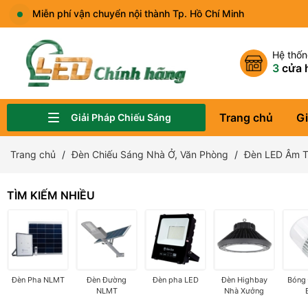
Miễn phí vận chuyển nội thành Tp. Hồ Chí Minh
Hệ thố
3
cửa 
Trang chủ
Gi
Giải Pháp Chiếu Sáng
Đèn Chiếu Sáng Sân Vườn, Công Viên
Đèn Chiếu Sáng Quảng Trường, Bảng Hiệu
Đèn Chiếu Sáng Nhà Ở, Văn Phòng
Đèn Chiếu Sáng Showroom, Cửa Hàng Thời Trang
Đèn Đường LED
Đèn Nhà Xưởng, Kho Hàng
Đèn Chiếu Sáng Sân Thể Thao
Đèn Năng Lượng Mặt Trời
Trang chủ
Đèn Chiếu Sáng Nhà Ở, Văn Phòng
Đèn LED Âm T
TÌM KIẾM NHIỀU
Đèn Pha NLMT
Đèn Đường
Đèn pha LED
Đèn Highbay
Bóng
NLMT
Nhà Xưởng