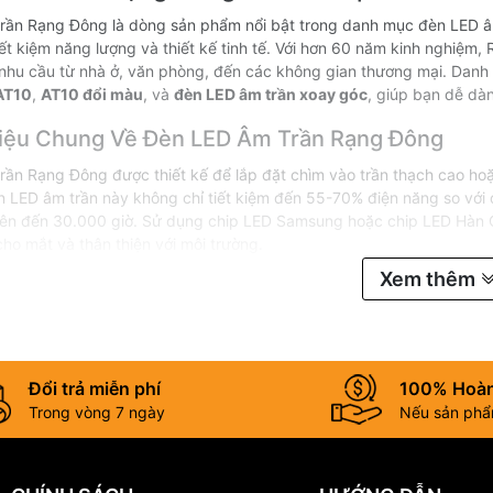
rần Rạng Đông là dòng sản phẩm nổi bật trong danh mục đèn LED âm
iết kiệm năng lượng và thiết kế tinh tế. Với hơn 60 năm kinh nghiệm
nhu cầu từ nhà ở, văn phòng, đến các không gian thương mại. Danh
AT10
,
AT10 đổi màu
, và
đèn LED âm trần xoay góc
, giúp bạn dễ dà
Thiệu Chung Về Đèn LED Âm Trần Rạng Đông
rần Rạng Đông được thiết kế để lắp đặt chìm vào trần thạch cao ho
n LED âm trần
này không chỉ tiết kiệm đến 55-70% điện năng so với
ọ lên đến 30.000 giờ. Sử dụng chip LED Samsung hoặc chip LED Hàn 
cho mắt và thân thiện với môi trường.
Xem thêm
Đổi trả miễn phí
100% Hoàn
Trong vòng 7 ngày
Nếu sản phẩm