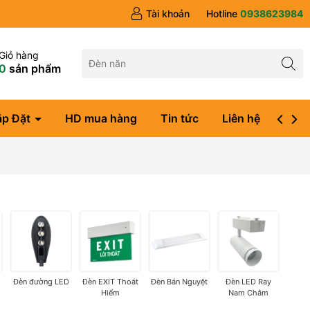
Tài khoản
Hotline
0938623984
Giỏ hàng
0
sản phẩm
ắp Đặt
HD mua hàng
Tin tức
Liên hệ
Đăng
Đèn đường LED
Đèn EXIT Thoát
Đèn Bán Nguyệt
Đèn LED Ray
Hiểm
Nam Châm