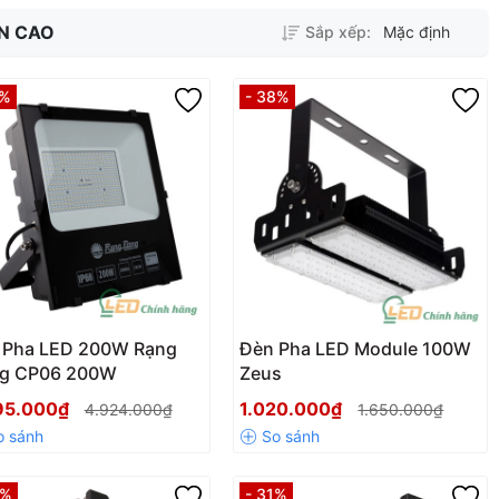
ẦN CAO
Sắp xếp:
Mặc định
1%
- 38%
 Pha LED 200W Rạng
Đèn Pha LED Module 100W
g CP06 200W
Zeus
95.000₫
1.020.000₫
4.924.000₫
1.650.000₫
7%
- 31%