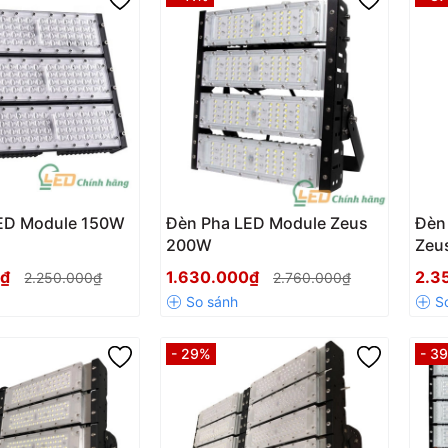
ED Module 150W
Đèn Pha LED Module Zeus
Đèn
200W
Zeu
0₫
1.630.000₫
2.3
2.250.000₫
2.760.000₫
- 29%
- 3