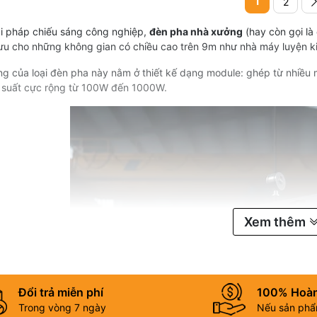
1
2
ải pháp chiếu sáng công nghiệp,
đèn pha nhà xưởng
(hay còn gọi là
 ưu cho những không gian có chiều cao trên 9m như nhà máy luyện kim
g của loại đèn pha này nằm ở thiết kế dạng module: ghép từ nhiều m
 suất cực rộng từ 100W đến 1000W.
Xem thêm
Đổi trả miễn phí
100% Hoàn
Trong vòng 7 ngày
Nếu sản phẩm