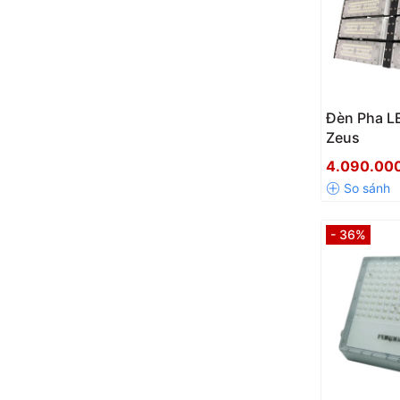
Đèn Pha L
Zeus
4.090.00
- 36%