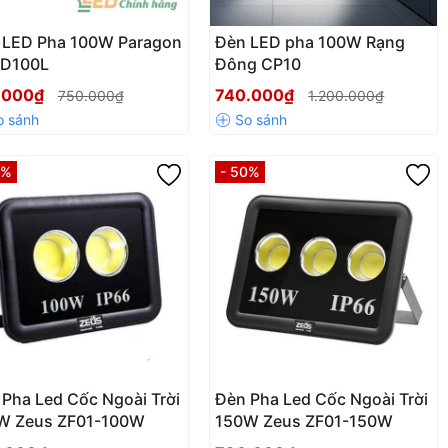
 LED Pha 100W Paragon
Đèn LED pha 100W Rạng
D100L
Đông CP10
.000₫
740.000₫
750.000₫
1.200.000₫
0%
- 50%
Pha Led Cốc Ngoài Trời
Đèn Pha Led Cốc Ngoài Trời
W Zeus ZF01-100W
150W Zeus ZF01-150W