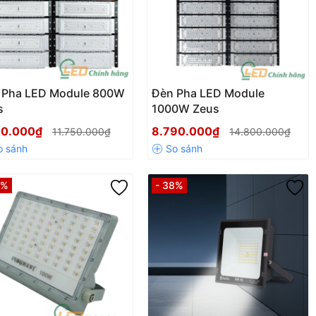
 Pha LED Module 800W
Đèn Pha LED Module
s
1000W Zeus
00.000₫
8.790.000₫
11.750.000₫
14.800.000₫
2%
- 38%