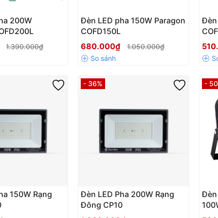
Pha 200W
Đèn LED pha 150W Paragon
Đèn
COFD200L
COFD150L
COF
₫
680.000₫
510
1.390.000₫
1.050.000₫
- 36%
- 5
ha 150W Rạng
Đèn LED Pha 200W Rạng
Đèn 
0
Đông CP10
100