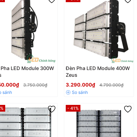
 Pha LED Module 300W
Đèn Pha LED Module 400W
s
Zeus
50.000₫
3.290.000₫
3.750.000₫
4.790.000₫
9%
- 41%