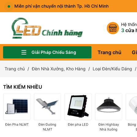
Miễn phí vận chuyển nội thành Tp. Hồ Chí Minh
Hệ thố
3
cửa 
Trang chủ
Gi
Giải Pháp Chiếu Sáng
Đèn Chiếu Sáng Sân Vườn, Công Viên
Đèn Chiếu Sáng Quảng Trường, Bảng Hiệu
Đèn Chiếu Sáng Nhà Ở, Văn Phòng
Đèn Chiếu Sáng Showroom, Cửa Hàng Thời Trang
Đèn Đường LED
Đèn Nhà Xưởng, Kho Hàng
Đèn Chiếu Sáng Sân Thể Thao
Đèn Năng Lượng Mặt Trời
Trang chủ
Đèn Nhà Xưởng, Kho Hàng
Loại Đèn/Kiểu Dáng
TÌM KIẾM NHIỀU
Đèn Pha NLMT
Đèn Đường
Đèn pha LED
Đèn Highbay
Bóng
NLMT
Nhà Xưởng