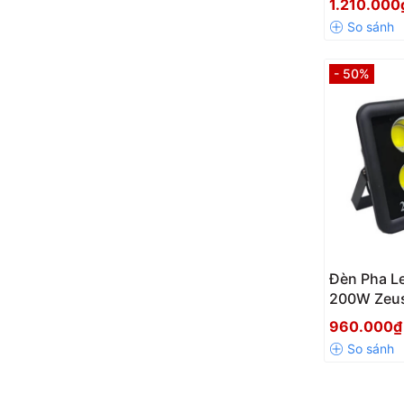
1.210.00
- 50%
Đèn Pha Le
200W Zeu
960.000