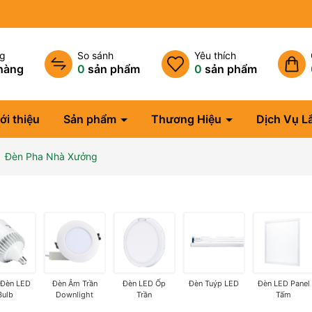
ng
So sánh
Yêu thích
hàng
0
sản phẩm
0
sản phẩm
ới thiệu
Sản phẩm
Thương Hiệu
Dịch Vụ L
Đèn Pha Nhà Xưởng
 Đèn LED
Đèn Âm Trần
Đèn LED Ốp
Đèn Tuýp LED
Đèn LED Panel
Bulb
Downlight
Trần
Tấm