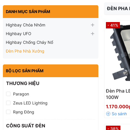
ĐÈN PHA 
DANH MỤC SẢN PHẨM
Highbay Chóa Nhôm
- 41%
Highbay UFO
Highbay Chống Cháy Nổ
Đèn Pha Nhà Xưởng
BỘ LỌC SẢN PHẨM
THƯƠNG HIỆU
Đèn Pha L
Paragon
100W
Zeus LED Lighting
1.170.00
Rạng Đông
CÔNG SUẤT ĐÈN
- 38%