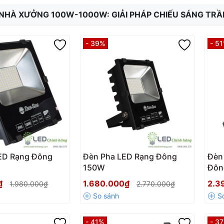
NHÀ XƯỞNG 100W-1000W: GIẢI PHÁP CHIẾU SÁNG TR
- 39%
- 5
ED Rạng Đông
Đèn Pha LED Rạng Đông
Đèn
150W
Đôn
0₫
1.680.000₫
2.3
1.980.000₫
2.770.000₫
- 41%
- 3