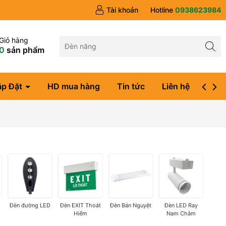
Tài khoản
Hotline
0938623984
Giỏ hàng
0
sản phẩm
ắp Đặt
HD mua hàng
Tin tức
Liên hệ
Đăng
Đèn đường LED
Đèn EXIT Thoát
Đèn Bán Nguyệt
Đèn LED Ray
Hiểm
Nam Châm