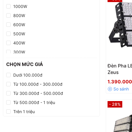
1000W
800W
600W
500W
400W
300W
200W
CHỌN MỨC GIÁ
Đèn Pha L
150W
Zeus
Dưới 100.000đ
100W
1.390.00
Từ 100.000đ - 300.000đ
Đèn LED ngoài trời
Từ 300.000đ - 500.000đ
Từ 500.000đ - 1 triệu
- 28%
Trên 1 triệu