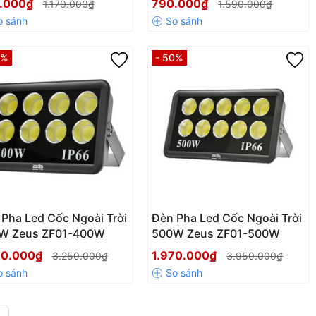
.000₫
790.000₫
1.170.000₫
1.590.000₫
0%
- 50%
Pha Led Cốc Ngoài Trời
Đèn Pha Led Cốc Ngoài Trời
W Zeus ZF01-400W
500W Zeus ZF01-500W
30.000₫
1.970.000₫
3.250.000₫
3.950.000₫