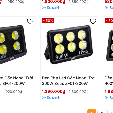
0₫
1.820.000₫
580
1.950.000₫
2.850.000₫
- 50%
- 5
d Cốc Ngoài Trời
Đèn Pha Led Cốc Ngoài Trời
Đèn 
s ZF01-200W
300W Zeus ZF01-300W
400
₫
1.290.000₫
1.6
1.920.000₫
2.600.000₫