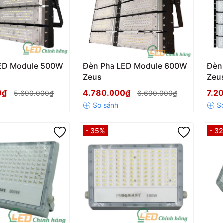
ED Module 500W
Đèn Pha LED Module 600W
Đèn
Zeus
Zeu
0₫
4.780.000₫
7.2
5.690.000₫
6.690.000₫
- 35%
- 3