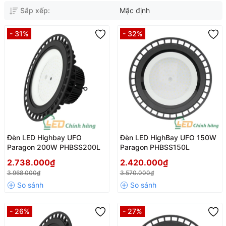
Sắp xếp:
Mặc định
- 31%
- 32%
Đèn LED Highbay UFO
Đèn LED HighBay UFO 150W
Paragon 200W PHBSS200L
Paragon PHBSS150L
2.738.000₫
2.420.000₫
3.968.000₫
3.570.000₫
- 26%
- 27%