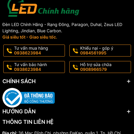
Đèn LED Chính Hãng - Rạng Đông, Paragon, Duhal, Zeus LED
Lighting, Jindian, Blue Carbon.
Giá siêu tốt - Giao siêu tốc.
Tư vấn mua hàng
Khiếu nại - góp ý
0938623984
0984561995
Tư vấn bảo hành
Hỗ trợ sửa chữa
0938623984
0908966579
CHÍNH SÁCH
HƯỚNG DẪN
THÔNG TIN LIÊN HỆ
Địa chỉ:
36 Mạc Đĩnh Chi, phường ĐaKao, quận 1, Tp. Hồ Chí