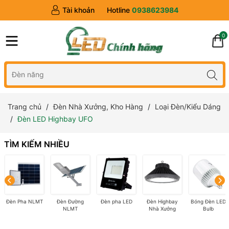
Tài khoản
Hotline
0938623984
0
Trang chủ
Đèn Nhà Xưởng, Kho Hàng
Loại Đèn/Kiểu Dáng
Đèn LED Highbay UFO
TÌM KIẾM NHIỀU
Đèn Pha NLMT
Đèn Đường
Đèn pha LED
Đèn Highbay
Bóng Đèn LED
NLMT
Nhà Xưởng
Bulb