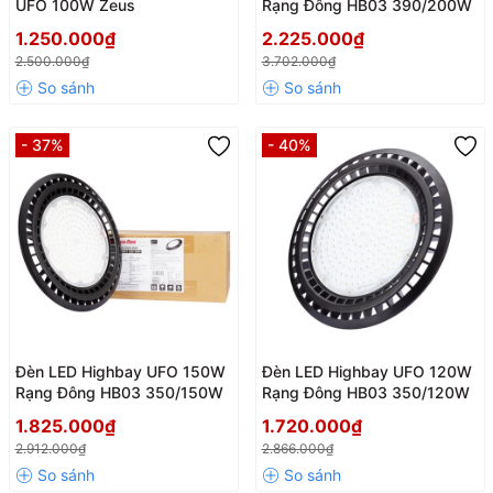
UFO 100W Zeus
Rạng Đông HB03 390/200W
1.250.000₫
2.225.000₫
2.500.000₫
3.702.000₫
- 37%
- 40%
Đèn LED Highbay UFO 150W
Đèn LED Highbay UFO 120W
Rạng Đông HB03 350/150W
Rạng Đông HB03 350/120W
1.825.000₫
1.720.000₫
2.912.000₫
2.866.000₫