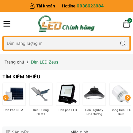
Tài khoản
Hotline
0938623984
0
Trang chủ
Đèn LED Zeus
TÌM KIẾM NHIỀU
Đèn Pha NLMT
Đèn Đường
Đèn pha LED
Đèn Highbay
Bóng Đèn LED
NLMT
Nhà Xưởng
Bulb
Sắp xếp:
Mặc định