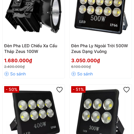
Đèn Pha LED Chiếu Xa Cẩu
Đèn Pha Ly Ngoài Trời 500W
Tháp Zeus 100W
Zeus Dạng Vuông
1.680.000₫
3.050.000₫
2.400.000₫
6.100.000₫
- 50%
- 51%