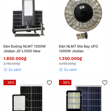
Đèn Đường NLMT 1000W
Đèn NLMT Đĩa Bay UFO
Jindian JD-L1000 New
1000W Jindian
1.850.000₫
1.350.000₫
2.750.000₫
2.050.000₫
- 36%
- 36%