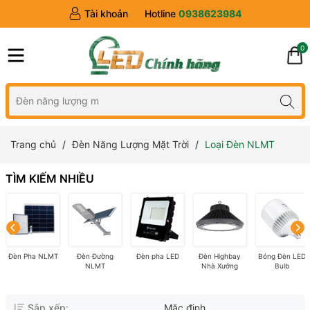
Tài khoản
Hotline
0938623984
0
Trang chủ
Đèn Năng Lượng Mặt Trời
Loại Đèn NLMT
TÌM KIẾM NHIỀU
Đèn Pha NLMT
Đèn Đường
Đèn pha LED
Đèn Highbay
Bóng Đèn LED
NLMT
Nhà Xưởng
Bulb
Sắp xếp:
Mặc định