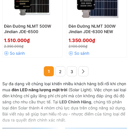
Đèn Đường NLMT 500W
Đèn Đường NLMT 300W
Jindian JDE-6500
Jindian JDE-6300 NEW
1.510.000₫
1.350.000₫
2.350.000₫
2.100.000₫
1
2
3
Sự đa dạng về chủng loại khiến nhiều khách hàng bối rối khi chọn
mua
đèn LED năng lượng mặt trời
(Solar Light)
. Việc chọn sai loại
đèn không chỉ gây lãng phí chi phí mà còn không đáp ứng đủ độ
sáng cho nhu cầu thực tế. Tại
LED Chính Hãng
, chúng tôi phân
loại đèn Solar thành 4 nhóm chủ lực dựa trên công năng sử dụng.
Bài viết này sẽ giúp bạn hiểu rõ ưu - nhược điểm của từng loại để
đưa ra quyết định chính xác nhất.