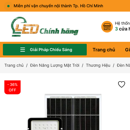
Miễn phí vận chuyển nội thành Tp. Hồ Chí Minh
Hệ thố
3
cửa 
Trang chủ
Gi
Giải Pháp Chiếu Sáng
Đèn Chiếu Sáng Sân Vườn, Công Viên
Đèn Chiếu Sáng Quảng Trường, Bảng Hiệu
Đèn Chiếu Sáng Nhà Ở, Văn Phòng
Đèn Chiếu Sáng Showroom, Cửa Hàng Thời Trang
Đèn Đường LED
Đèn Nhà Xưởng, Kho Hàng
Đèn Chiếu Sáng Sân Thể Thao
Đèn Năng Lượng Mặt Trời
Trang chủ
Đèn Năng Lượng Mặt Trời
Thương Hiệu
Đèn N
- 36%
OFF