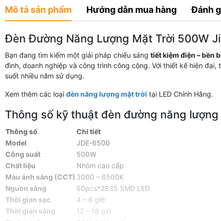
Mô tả sản phẩm
Hướng dẫn mua hàng
Đánh g
Đèn Đường Năng Lượng Mặt Trời 500W Jin
Bạn đang tìm kiếm một giải pháp chiếu sáng
tiết kiệm điện – bền 
đình, doanh nghiệp và công trình công cộng. Với thiết kế hiện đạ
suốt nhiều năm sử dụng.
Xem thêm các loại
đèn năng lượng mặt trời
tại LED Chính Hãng.
Thông số kỹ thuật đèn đường năng lượng
Thông số
Chi tiết
Model
JDE-6500
Công suất
500W
Chất liệu
Nhôm cao cấp
Màu ánh sáng (CCT)
3000 – 6500K
Nguồn sáng
60pcs*2835 SMD LED
Thời gian sạc
4 – 6 giờ
Thời gian sáng
12 – 18 giờ