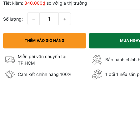
Tiết kiệm:
840.000₫
so với giá thị trường
−
+
Số lượng:
THÊM VÀO GIỎ HÀNG
MUA NGA
Miễn phí vận chuyển tại
Bảo hành chính 
TP.HCM
Cam kết chính hãng 100%
1 đổi 1 nếu sản p