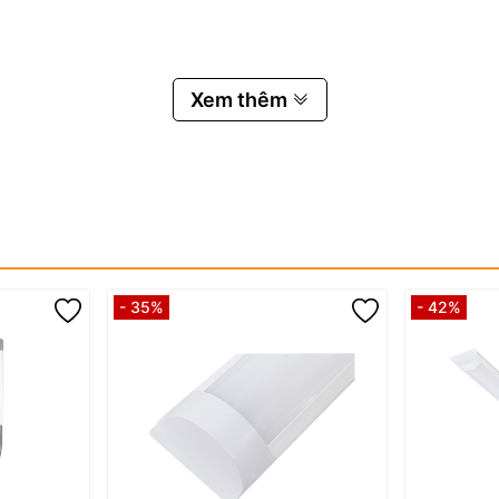
Xem thêm
e
.
rường học, công trình công cộng
.
- 35%
- 42%
 Jindian JDE-6500?