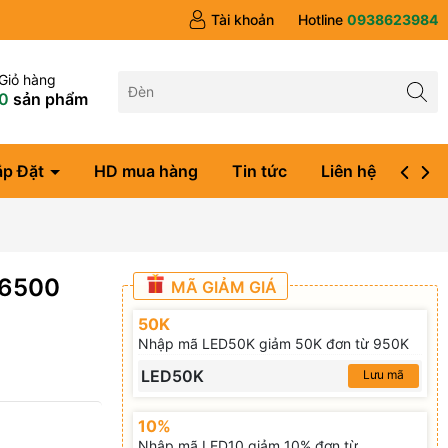
Tài khoản
Hotline
0938623984
Giỏ hàng
0
sản phẩm
ắp Đặt
HD mua hàng
Tin tức
Liên hệ
Đăng
-6500
MÃ GIẢM GIÁ
50K
Nhập mã LED50K giảm 50K đơn từ 950K
LED50K
Lưu mã
10%
Nhập mã LED10 giảm 10% đơn từ