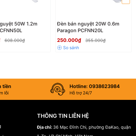
dian JDE-6500
nguyệt 50W 1.2m
Đèn bán nguyệt 20W 0.6m
PCFNN50L
Paragon PCFNN20L
₫
250.000₫
608.000₫
355.000₫
y cả khi trời râm mát.
 tiền
Hotline: 0938623984
 lỗi
Hỗ trợ 24/7
THÔNG TIN LIÊN HỆ
g
Địa chỉ:
36 Mạc Đĩnh Chi, phường ĐaKao, quận