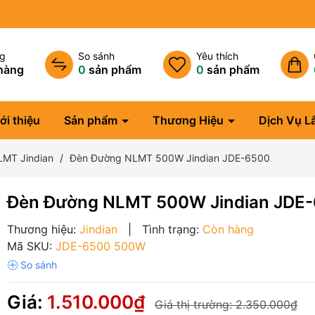
ng
So sánh
Yêu thích
hàng
0
sản phẩm
0
sản phẩm
ới thiệu
Sản phẩm
Thương Hiệu
Dịch Vụ L
LMT Jindian
Đèn Đường NLMT 500W Jindian JDE-6500
Đèn Đường NLMT 500W Jindian JDE
Thương hiệu:
Jindian
|
Tình trạng:
Còn hàng
Mã SKU:
JDE-6500 500W
Giá:
1.510.000₫
Giá thị trường:
2.350.000₫