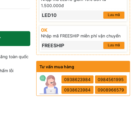
1.500.000đ
LED10
Lưu mã
0K
Nhập mã FREESHIP miễn phí vận chuyển
Y
FREESHIP
Lưu mã
hãng toàn quốc
Tư vấn mua hàng
hẩm lỗi
0938623984
0984561995
0938623984
0908966579