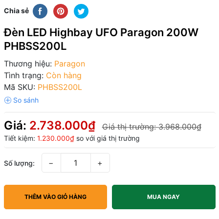
Chia sẻ
Đèn LED Highbay UFO Paragon 200W
PHBSS200L
Thương hiệu:
Paragon
Tình trạng:
Còn hàng
Mã SKU:
PHBSS200L
Giá:
2.738.000₫
Giá thị trường:
3.968.000₫
Tiết kiệm:
1.230.000₫
so với giá thị trường
−
+
Số lượng:
THÊM VÀO GIỎ HÀNG
MUA NGAY