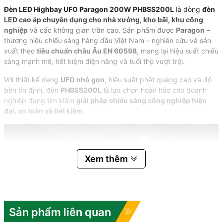
Đèn LED Highbay UFO Paragon
200W PHBSS200L
là dòng
đèn
LED cao áp chuyên dụng cho nhà xưởng, kho bãi, khu công
nghiệp
và các không gian trần cao. Sản phẩm được
Paragon
–
thương hiệu chiếu sáng hàng đầu Việt Nam – nghiên cứu và sản
xuất theo
tiêu chuẩn châu Âu EN 60598
, mang lại hiệu suất chiếu
sáng mạnh mẽ, tiết kiệm điện năng và tuổi thọ vượt trội.
Với thiết kế dạng
UFO nhỏ gọn
, hiệu suất phát quang cao và độ
bền ổn định, đèn
PHBSS200L
là lựa chọn hoàn hảo cho doanh
nghiệp đang tìm kiếm
giải pháp chiếu sáng công nghiệp hiện
đại, an toàn và tiết kiệm
.
Xem thêm
Sản phẩm liên quan