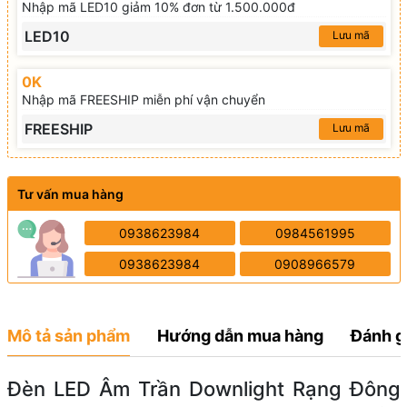
Nhập mã LED10 giảm 10% đơn từ 1.500.000đ
LED10
Lưu mã
0K
Nhập mã FREESHIP miễn phí vận chuyển
FREESHIP
Lưu mã
Tư vấn mua hàng
0938623984
0984561995
0938623984
0908966579
Mô tả sản phẩm
Hướng dẫn mua hàng
Đánh g
Đèn LED Âm Trần Downlight Rạng Đông