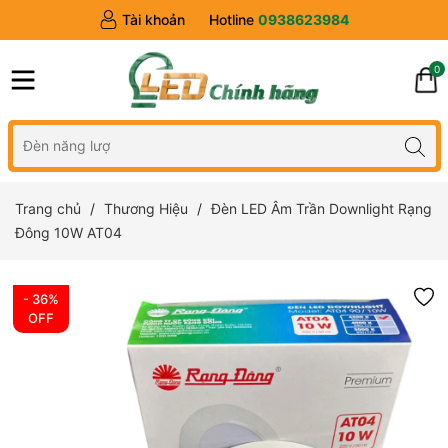
Tài khoản
Hotline
0938623984
0
Trang chủ
Thương Hiệu
Đèn LED Âm Trần Downlight Rạng
Đông 10W AT04
- 36%
OFF