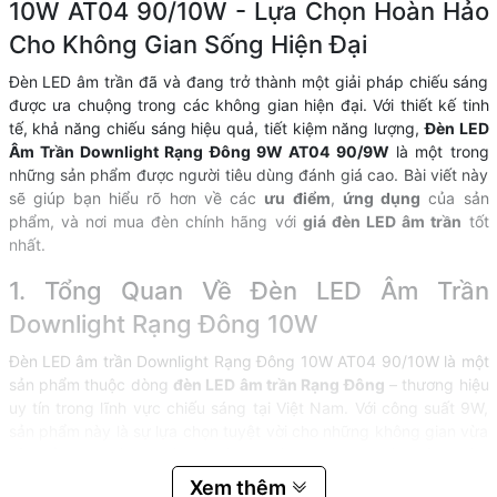
10W AT04 90/10W - Lựa Chọn Hoàn Hảo
Cho Không Gian Sống Hiện Đại
Đèn LED âm trần đã và đang trở thành một giải pháp chiếu sáng
được ưa chuộng trong các không gian hiện đại. Với thiết kế tinh
tế, khả năng chiếu sáng hiệu quả, tiết kiệm năng lượng,
Đèn LED
Âm Trần Downlight Rạng Đông 9W AT04 90/9W
là một trong
những sản phẩm được người tiêu dùng đánh giá cao. Bài viết này
sẽ giúp bạn hiểu rõ hơn về các
ưu điểm
,
ứng dụng
của sản
phẩm, và nơi mua đèn chính hãng với
giá đèn LED âm trần
tốt
nhất.
1. Tổng Quan Về Đèn LED Âm Trần
Downlight Rạng Đông 10W
Đèn LED âm trần Downlight Rạng Đông 10W AT04 90/10W là một
sản phẩm thuộc dòng
đèn LED âm trần Rạng Đông
– thương hiệu
uy tín trong lĩnh vực chiếu sáng tại Việt Nam. Với công suất 9W,
sản phẩm này là sự lựa chọn tuyệt vời cho những không gian vừa
và nhỏ như phòng khách, phòng ngủ, hoặc văn phòng làm việc.
Đèn được thiết kế âm trần, giúp tiết kiệm không gian và tăng tính
Xem thêm