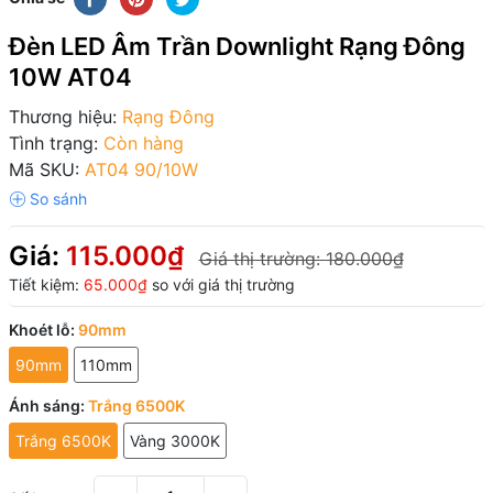
Đèn LED Âm Trần Downlight Rạng Đông
10W AT04
Thương hiệu:
Rạng Đông
Tình trạng:
Còn hàng
Mã SKU:
AT04 90/10W
Giá:
115.000₫
Giá thị trường:
180.000₫
Tiết kiệm:
65.000₫
so với giá thị trường
Khoét lỗ:
90mm
90mm
110mm
Ánh sáng:
Trắng 6500K
Trắng 6500K
Vàng 3000K