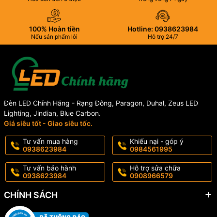
Điện áp hoạt động rộng
AC220-240V/50-60Hz
.
Phù hợp với nguồn điện dân dụng tại Việt Nam.
100% Hoàn tiền
Hotline: 0938623984
Nếu sản phẩm lỗi
Hỗ trợ 24/7
Ứng dụng của đèn bán nguyệt 20W
Paragon PCFNN20L
Sản phẩm phù hợp lắp đặt tại:
Văn phòng làm việc
Đèn LED Chính Hãng - Rạng Đông, Paragon, Duhal, Zeus LED
Trường học
Lighting, Jindian, Blue Carbon.
Nhà ở
Giá siêu tốt - Giao siêu tốc.
Chung cư
Hành lang
Tư vấn mua hàng
Khiếu nại - góp ý
Siêu thị
0938623984
0984561995
Cửa hàng
Nhà sách
Tư vấn bảo hành
Hỗ trợ sửa chữa
0938623984
0908966579
Phòng họp
Nhà kho
CHÍNH SÁCH
Khu vực công cộng