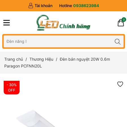
Tài khoản
Hotline
0938623984
0
Trang chủ
Thương Hiệu
Đèn bán nguyệt 20W 0.6m
Paragon PCFNN20L
- 30%
OFF