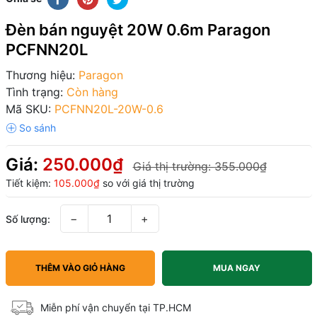
Đèn bán nguyệt 20W 0.6m Paragon
PCFNN20L
Thương hiệu:
Paragon
Tình trạng:
Còn hàng
Mã SKU:
PCFNN20L-20W-0.6
Giá:
250.000₫
Giá thị trường:
355.000₫
Tiết kiệm:
105.000₫
so với giá thị trường
−
+
Số lượng:
THÊM VÀO GIỎ HÀNG
MUA NGAY
Miễn phí vận chuyển tại TP.HCM