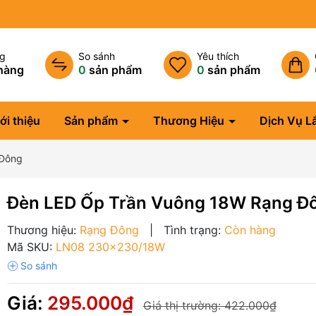
ng
So sánh
Yêu thích
hàng
0
sản phẩm
0
sản phẩm
ới thiệu
Sản phẩm
Thương Hiệu
Dịch Vụ L
 Đông
Đèn LED Ốp Trần Vuông 18W Rạng Đ
Thương hiệu:
Rạng Đông
|
Tình trạng:
Còn hàng
Mã SKU:
LN08 230x230/18W
Giá:
295.000₫
Giá thị trường:
422.000₫