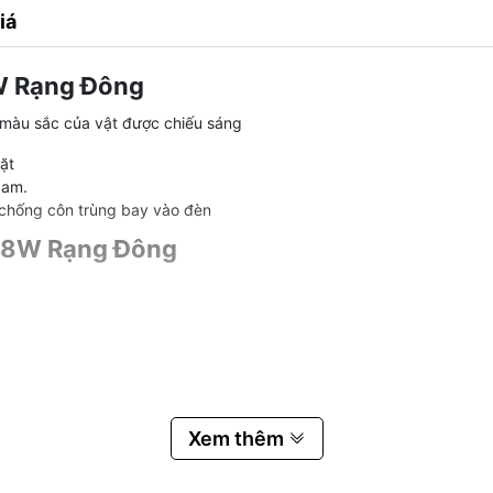
iá
W Rạng Đông
 màu sắc của vật được chiếu sáng
đặt
Nam.
 chống côn trùng bay vào đèn
 18W Rạng Đông
Xem thêm