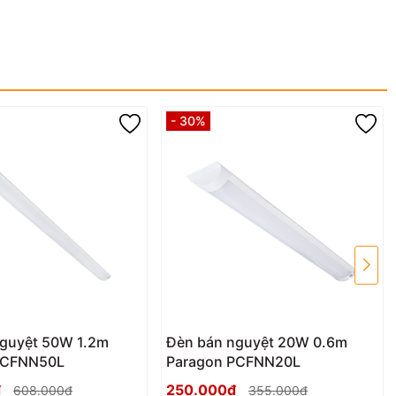
- 30%
nguyệt 50W 1.2m
Đèn bán nguyệt 20W 0.6m
PCFNN50L
Paragon PCFNN20L
₫
250.000₫
608.000₫
355.000₫