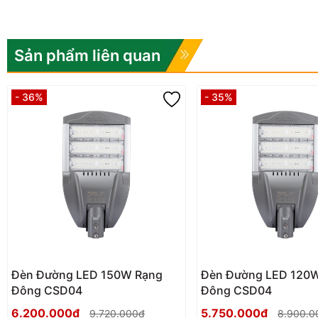
Sản phẩm liên quan
- 36%
- 35%
Đèn Đường LED 150W Rạng
Đèn Đường LED 120
Đông CSD04
Đông CSD04
6.200.000₫
5.750.000₫
9.720.000₫
8.900.0