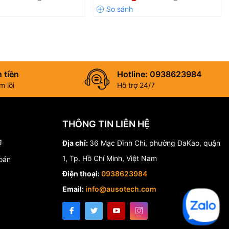
 tiền
Hotline: 0938623984
 lỗi
Hỗ trợ 24/7
THÔNG TIN LIÊN HỆ
g
Địa chỉ:
36 Mạc Đĩnh Chi, phường ĐaKao, quận
1, Tp. Hồ Chí Minh, Việt Nam
oán
Điện thoại:
0938623984
Email:
info@ausotech.com