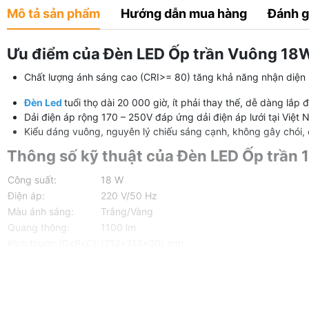
Mô tả sản phẩm
Hướng dẫn mua hàng
Đánh g
Ưu điểm của Đèn LED Ốp trần Vuông 18
Chất lượng ánh sáng cao (CRI>= 80) tăng khả năng nhận diện
Đèn Led
tuổi thọ dài 20 000 giờ, ít phải thay thế, dễ dàng lắp 
Dải điện áp rộng 170 – 250V đáp ứng dải điện áp lưới tại Việt 
Kiểu dáng vuông, nguyên lý chiếu sáng cạnh, không gây chói,
Thông số kỹ thuật của Đèn LED Ốp trần
Công suất:
18 W
Điện áp:
220 V/50 Hz
Màu ánh sáng:
Trắng/Vàng
Quang thông:
1100 lm
Kích thước (DxRxC):
(212x212x30) mm