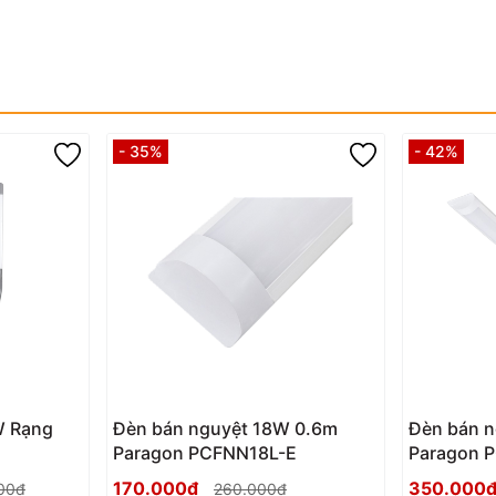
- 35%
- 42%
W Rạng
Đèn bán nguyệt 18W 0.6m
Đèn bán 
Paragon PCFNN18L-E
Paragon 
170.000₫
350.000
00₫
260.000₫