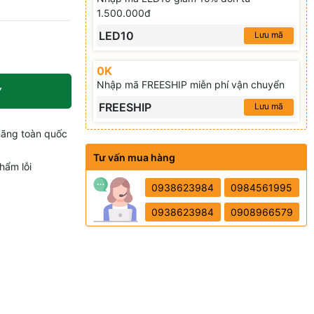
1.500.000đ
LED10
Lưu mã
0K
Nhập mã FREESHIP miễn phí vận chuyển
Y
FREESHIP
Lưu mã
hãng toàn quốc
Tư vấn mua hàng
hẩm lỗi
0938623984
0984561995
0938623984
0908966579