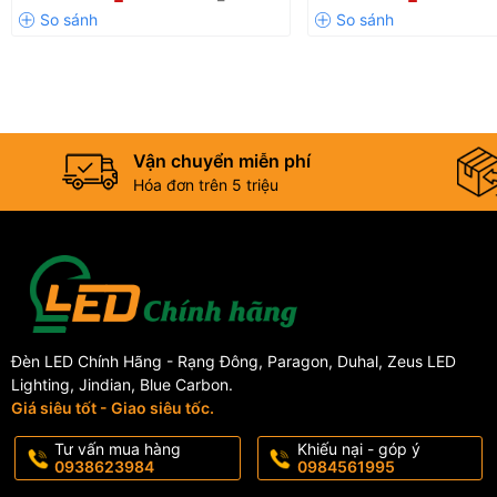
Vận chuyển miễn phí
Hóa đơn trên 5 triệu
Đèn LED Chính Hãng - Rạng Đông, Paragon, Duhal, Zeus LED
Lighting, Jindian, Blue Carbon.
Giá siêu tốt - Giao siêu tốc.
Tư vấn mua hàng
Khiếu nại - góp ý
0938623984
0984561995