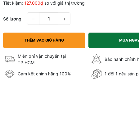
Tiết kiệm:
127.000₫
so với giá thị trường
−
+
Số lượng:
THÊM VÀO GIỎ HÀNG
MUA NGA
Miễn phí vận chuyển tại
Bảo hành chính 
TP.HCM
Cam kết chính hãng 100%
1 đổi 1 nếu sản p