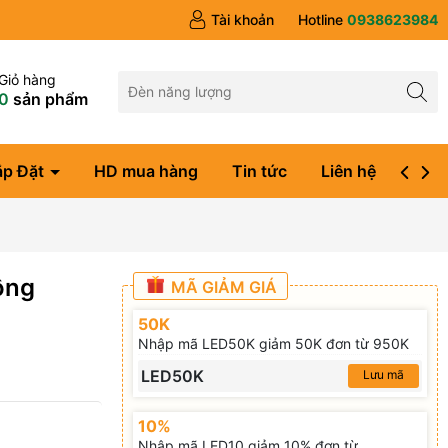
Tài khoản
Hotline
0938623984
Giỏ hàng
0
sản phẩm
ắp Đặt
HD mua hàng
Tin tức
Liên hệ
Đăng
ông
MÃ GIẢM GIÁ
50K
Nhập mã LED50K giảm 50K đơn từ 950K
LED50K
Lưu mã
10%
Nhập mã LED10 giảm 10% đơn từ