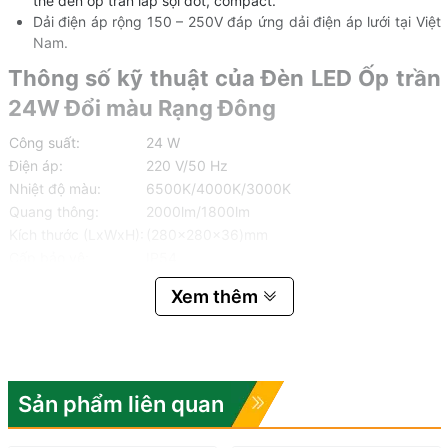
thế đèn ốp trần lắp sợi đốt, compact.
Dải điện áp rộng 150 – 250V đáp ứng dải điện áp lưới tại Việt
Nam.
Thông số kỹ thuật của Đèn LED Ốp trần
24W Đổi màu Rạng Đông
Công suất:
24 W
Điện áp:
220 V/50 Hz
Nhiệt độ màu:
6500K/4000K/3000K
Quang thông:
2000lm/1800lm
Kích thước (LxWxH):
(280x280x36)mm
Cấp bảo vệ:
IP54
Xem thêm
Sản phẩm liên quan