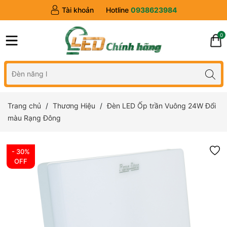
Tài khoản
Hotline
0938623984
0
Trang chủ
Thương Hiệu
Đèn LED Ốp trần Vuông 24W Đổi
màu Rạng Đông
- 30%
OFF