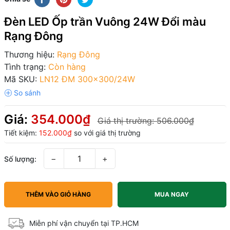
Đèn LED Ốp trần Vuông 24W Đổi màu
Rạng Đông
Thương hiệu:
Rạng Đông
Tình trạng:
Còn hàng
Mã SKU:
LN12 ĐM 300x300/24W
Giá:
354.000₫
Giá thị trường:
506.000₫
Tiết kiệm:
152.000₫
so với giá thị trường
−
+
Số lượng:
THÊM VÀO GIỎ HÀNG
MUA NGAY
Miễn phí vận chuyển tại TP.HCM