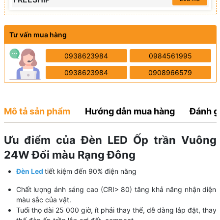
Tư vấn mua hàng
0938623984
0984561995
0938623984
0908966579
Mô tả sản phẩm
Hướng dẫn mua hàng
Đánh g
Ưu điểm của Đèn LED Ốp trần Vuông
24W Đổi màu Rạng Đông
Đèn Led
tiết kiệm đến 90% điện năng
Chất lượng ánh sáng cao (CRI> 80) tăng khả năng nhận diện
màu sắc của vật.
Tuổi thọ dài 25 000 giờ, ít phải thay thế, dễ dàng lắp đặt, thay