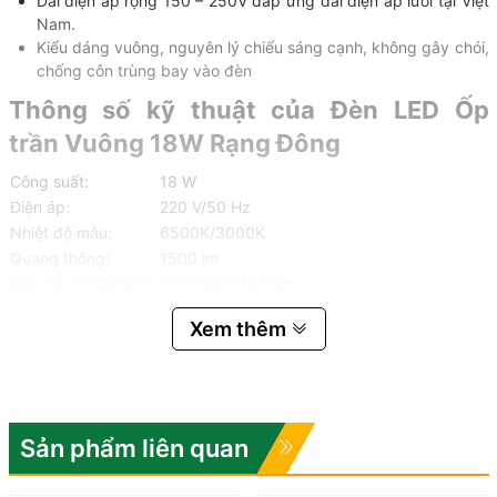
Dải điện áp rộng 150 – 250V đáp ứng dải điện áp lưới tại Việt
Nam.
Kiểu dáng vuông, nguyên lý chiếu sáng cạnh, không gây chói,
chống côn trùng bay vào đèn
Thông số kỹ thuật của Đèn LED Ốp
trần Vuông 18W Rạng Đông
Công suất:
18 W
Điện áp:
220 V/50 Hz
Nhiệt độ màu:
6500K/3000K
Quang thông:
1500 lm
Kích thước (DxRxC):
(220x220x18) mm
Xem thêm
Sản phẩm liên quan