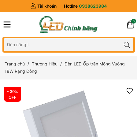
Tài khoản
Hotline
0938623984
0
Trang chủ
Thương Hiệu
Đèn LED Ốp trần Mỏng Vuông
18W Rạng Đông
- 30%
OFF