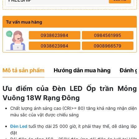
Tư vấn mua hàng
0938623984
0984561995
0938623984
0908966579
Mô tả sản phẩm
Hướng dẫn mua hàng
Đánh g
Ưu điểm của Đèn LED Ốp trần Mỏng
Vuông 18W Rạng Đông
Chất lượng ánh sáng cao (CRI>= 80) tăng khả năng nhận diện
màu sắc của vật được chiếu sáng
Đèn Led
tuổi thọ dài 25 000 giờ, ít phải thay thế, dễ dàng lắp
đặt