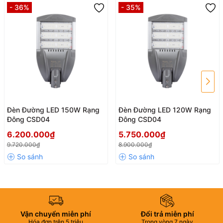
- 36%
- 35%
Đèn Đường LED 150W Rạng
Đèn Đường LED 120W Rạng
Đông CSD04
Đông CSD04
6.200.000₫
5.750.000₫
9.720.000₫
8.900.000₫
Vận chuyển miễn phí
Đổi trả miễn phí
Hóa đơn trên 5 triệu
Trong vòng 7 ngày