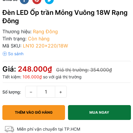
Đèn LED Ốp trần Mỏng Vuông 18W Rạng
Đông
Thương hiệu:
Rạng Đông
Tình trạng:
Còn hàng
Mã SKU:
LN10 220x220/18W
Giá:
248.000₫
Giá thị trường:
354.000₫
Tiết kiệm:
106.000₫
so với giá thị trường
−
+
Số lượng:
THÊM VÀO GIỎ HÀNG
MUA NGAY
Miễn phí vận chuyển tại TP.HCM