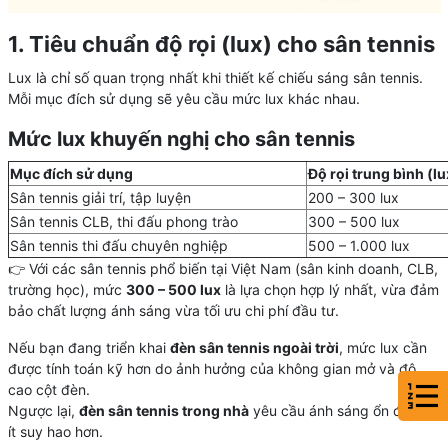
1. Tiêu chuẩn độ rọi (lux) cho sân tennis
Lux là chỉ số quan trọng nhất khi thiết kế chiếu sáng sân tennis.
Mỗi mục đích sử dụng sẽ yêu cầu mức lux khác nhau.
Mức lux khuyến nghị cho sân tennis
Mục đích sử dụng
Độ rọi trung bình (lu
Sân tennis giải trí, tập luyện
200 – 300 lux
Sân tennis CLB, thi đấu phong trào
300 – 500 lux
Sân tennis thi đấu chuyên nghiệp
500 – 1.000 lux
👉 Với các sân tennis phổ biến tại Việt Nam (sân kinh doanh, CLB,
trường học), mức
300 – 500 lux
là lựa chọn hợp lý nhất, vừa đảm
bảo chất lượng ánh sáng vừa tối ưu chi phí đầu tư.
Nếu bạn đang triển khai
đèn sân tennis ngoài trời
, mức lux cần
được tính toán kỹ hơn do ảnh hưởng của không gian mở và độ
cao cột đèn.
Ngược lại,
đèn sân tennis trong nhà
yêu cầu ánh sáng ổn định và
ít suy hao hơn.