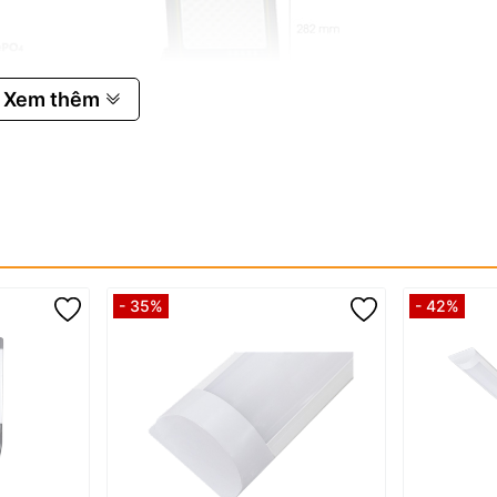
Xem thêm
năng lượng mặt trời Rạng Đông 100W CP03.
 tín mà còn bởi bộ thông số kỹ thuật thực tế:
- 35%
- 42%