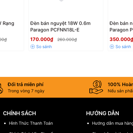
W Rạng
Đèn bán nguyệt 18W 0.6m
Đèn bán 
Paragon PCFNN18L-E
Paragon 
170.000₫
350.000
00₫
260.000₫
Đổi trả miễn phí
100% Hoàn
Trong vòng 7 ngày
Nếu sản phẩm
sung
cao cấp. Với quang thông 1100lm và chỉ số hoàn màu >80, đèn
 đến 30.000 giờ.
CHÍNH SÁCH
HƯỚNG DẪN
Hình Thức Thanh Toán
Hướng dẫn mua hàn
 pin có độ an toàn cao nhất hiện nay, cho phép nạp xả hơn 2000 lần