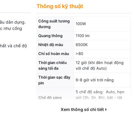
Thông số kỹ thuật
Công suất tương
cầu dân dụng.
100W
đương
ực như cổng
Quang thông
1100 lm
Nhiệt độ màu
6500K
nhất và chế độ
Chỉ số hoàn màu
>80
Thời gian chiếu
12 giờ (khi đèn hoạt động
sáng tối đa
với chế độ Auto)
Thời gian sạc đầy
6-8 giờ với trời nắng
pin
5 chế độ sáng: Auto, hẹn
Chế độ sáng
giờ (3h, 5h, 8h), bật - tắt
Rada
Xem thông số chi tiết
Đường kính tác
4-6m ( về phía trước đèn )
động cảm biến
Đèn LED báo mức
04 mức: 25%, 50%, 75%,
dung lượng Pin
100%