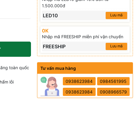
1.500.000đ
LED10
Lưu mã
0K
Nhập mã FREESHIP miễn phí vận chuyển
FREESHIP
Lưu mã
Y
hãng toàn quốc
Tư vấn mua hàng
0938623984
0984561995
hẩm lỗi
0938623984
0908966579