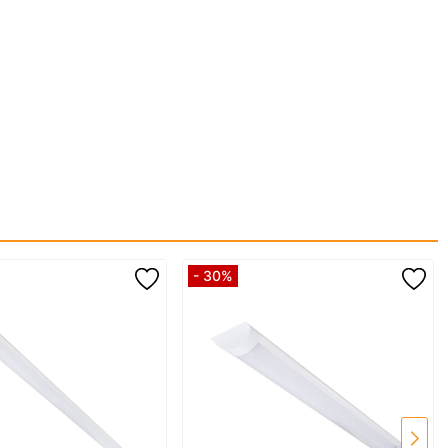
Kích thước bộ
(282 x 220 x 45)mm
đèn (DxRxC)
Khối lượng tổng
2.7 kg (bao gồm điều khiển
bộ đèn + PV
Remote, phụ kiện)
Thông số pin năng lượng mặt trời PV
Công nghệ
Poly - Crystalline
SL.RAD
Điện áp/Công
5V/12W
suất
Tuổi thọ
>20 năm
Kích thước
(360x210 x16)mm
- 30%
(DxRxC)
Pin lưu điện
Công nghệ
Lithium LiFePO4
Dung lượng
10Ah
Điện áp
3.2 V
Chu kỳ nạp xả
>2000 lần