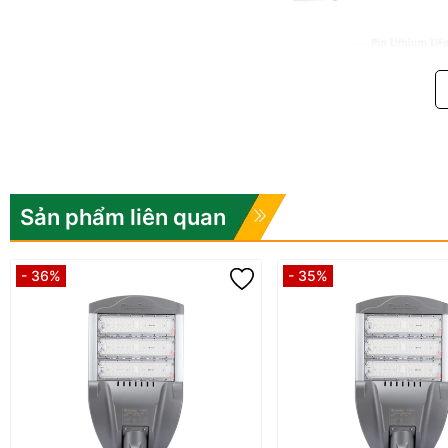
1. Ưu điểm "vượt tầm giá" của đèn pha 
Dòng đèn CP03.SL.RAD 100W không chỉ ghi điểm bởi thương hiệu uy
Sản phẩm liên quan
- 36%
- 35%