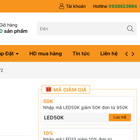
Tài khoản
Hotline
0938623984
Giỏ hàng
0
sản phẩm
ắp Đặt
HD mua hàng
Tin tức
Liên hệ
Đăng
V2
MÃ GIẢM GIÁ
50K
Nhập mã LED50K giảm 50K đơn từ 950K
LED50K
Lưu mã
10%
Nhập mã LED10 giảm 10% đơn từ