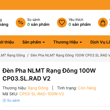
ng
So sánh
Yêu thích
hàng
0
sản phẩm
0
sản phẩm
ới thiệu
Sản phẩm
Thương Hiệu
Dịch Vụ L
LMT Rạng Đông
Đèn Pha NLMT Rạng Đông 100W CP03.SL.RAD 
Đèn Pha NLMT Rạng Đông 100W
CP03.SL.RAD V2
Thương hiệu:
Rạng Đông
|
Tình trạng:
Còn hàng
Mã SKU:
CP03-SL-RAD-100W-V2