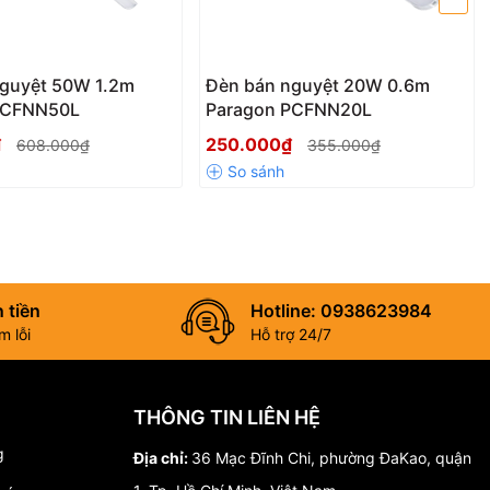
Tiêu chuẩn chất lượng sản phẩm
Tiêu chuẩn áp
TCVN 7722-2-5/ IEC 60598-
dụng
2-5
nguyệt 50W 1.2m
Đèn bán nguyệt 20W 0.6m
Tiêu chuẩn hệ
PCFNN50L
Paragon PCFNN20L
thống quản lý
ISO 9001:2015
₫
250.000₫
chất lượng
608.000₫
355.000₫
Tiêu chuẩn môi
RoHS
trường
 tiền
Hotline: 0938623984
 lỗi
Hỗ trợ 24/7
 cho ánh sáng
THÔNG TIN LIÊN HỆ
g
Địa chỉ:
36 Mạc Đĩnh Chi, phường ĐaKao, quận
. Điều này đảm