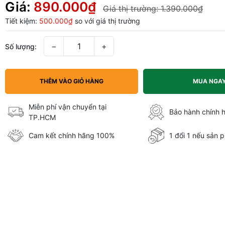
Giá:
890.000₫
Giá thị trường:
1.390.000₫
Tiết kiệm:
500.000₫
so với giá thị trường
−
+
Số lượng:
THÊM VÀO GIỎ HÀNG
MUA NGA
Miễn phí vận chuyển tại
Bảo hành chính 
TP.HCM
Cam kết chính hãng 100%
1 đổi 1 nếu sản p