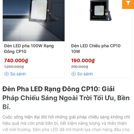
Đèn LED pha 100W Rạng
Đèn LED Chiếu pha CP10
Đông CP10
10W
740.000₫
190.000₫
1.200.000₫
290.000₫
Đèn Pha LED Rạng Đông CP10: Giải
Pháp Chiếu Sáng Ngoài Trời Tối Ưu, Bền
Bỉ.
Cuộc sống hiện đại đòi hỏi những giải pháp chiếu sáng không chỉ
hiệu quả mà còn phải bền bỉ, tiết kiệm năng lượng và thân thiện
với môi trường. Đèn pha LED đã trở thành lựa chọn hàng đầu cho