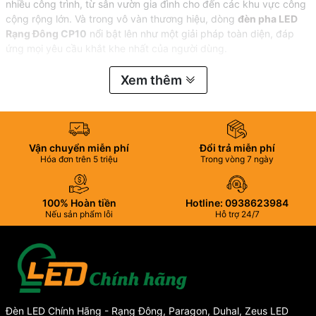
nhiều công trình, từ sân vườn gia đình cho đến các khu vực công
cộng rộng lớn. Và trong vô vàn thương hiệu, dòng
đèn pha LED
Rạng Đông
CP10
nổi bật lên như một giải pháp toàn diện, đáp
ứng mọi yêu cầu khắt khe nhất của người dùng.
Với dải công suất đa dạng, từ 10W, 20W, 30W, 50W, 70W, 100W
Xem thêm
đến 150W, 200W, đèn pha Rạng Đông CP10 không chỉ là sản
phẩm chiếu sáng mà còn là người bạn đồng hành tin cậy, thắp
sáng mọi không gian, mọi dự án.
Vận chuyển miễn phí
Đổi trả miễn phí
Hóa đơn trên 5 triệu
Trong vòng 7 ngày
100% Hoàn tiền
Hotline: 0938623984
Nếu sản phẩm lỗi
Hỗ trợ 24/7
Đèn LED Chính Hãng - Rạng Đông, Paragon, Duhal, Zeus LED