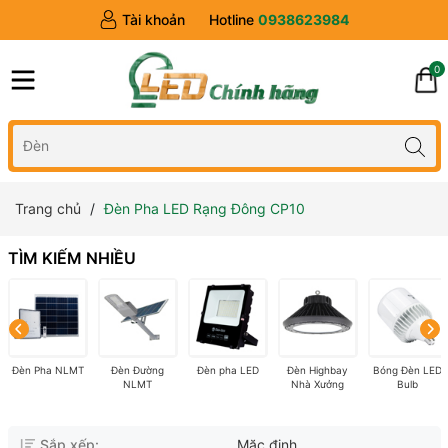
Tài khoản
Hotline
0938623984
0
Trang chủ
Đèn Pha LED Rạng Đông CP10
TÌM KIẾM NHIỀU
Đèn Pha NLMT
Đèn Đường
Đèn pha LED
Đèn Highbay
Bóng Đèn LED
NLMT
Nhà Xưởng
Bulb
Sắp xếp:
Mặc định