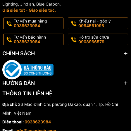
Lighting, Jindian, Blue Carbon.
Giá siêu tốt - Giao siêu tốc.
Tư vấn mua hàng
Khiếu nại - góp ý
0938623984
0984561995
Tư vấn bảo hành
Hỗ trợ sửa chữa
0938623984
0908966579
CHÍNH SÁCH
Tổng Quan Về Đèn Pha LED Rạng Đông
HƯỚNG DẪN
CP10
THÔNG TIN LIÊN HỆ
Đèn pha LED Rạng Đông CP10 là dòng sản phẩm chiếu sáng
Địa chỉ:
36 Mạc Đĩnh Chi, phường ĐaKao, quận 1, Tp. Hồ Chí
ngoài trời được thiết kế để chống chịu mọi điều kiện thời tiết khắc
nghiệt. Đèn sử dụng chip LED Hàn Quốc chất lượng cao, cho hiệu
Minh, Việt Nam
suất sáng vượt trội lên tới 95lm/W, giúp tiết kiệm điện năng tối đa.
Điện thoại:
0938623984
Vỏ đèn làm từ nhôm đúc nguyên khối, đạt chuẩn chống nước,
chống bụi IP66 và có khả năng chống xung sét 2-4kV. Với dải
Email:
info@ausotech.com