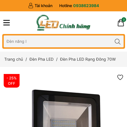
Tài khoản
Hotline
0938623984
0
Trang chủ
Đèn Pha LED
Đèn Pha LED Rạng Đông 70W
- 25%
OFF