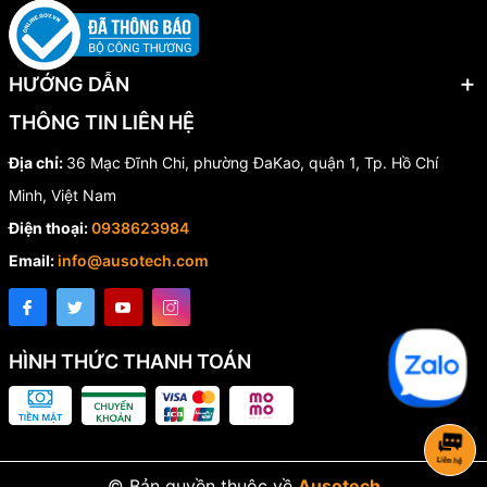
Ứng dụng
Chiếu sáng biển quảng cáo.
Chiếu sáng không gian bên ngoài tòa nhà, công trình công cộng,
HƯỚNG DẪN
công việc, vườn hoa...
THÔNG TIN LIÊN HỆ
Lắp đặt trên cột đèn, tường
Địa chỉ:
36 Mạc Đĩnh Chi, phường ĐaKao, quận 1, Tp. Hồ Chí
Minh, Việt Nam
Điện thoại:
0938623984
Email:
info@ausotech.com
HÌNH THỨC THANH TOÁN
© Bản quyền thuộc về
Ausotech