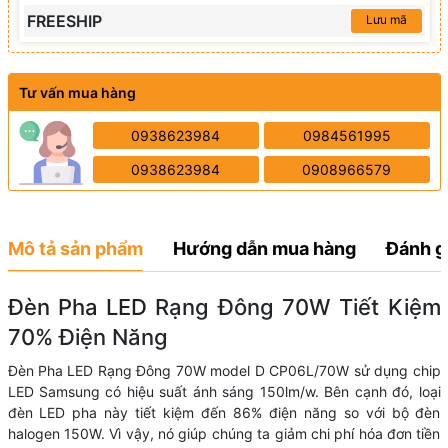
FREESHIP
Lưu mã
Tư vấn mua hàng
0938623984
0984561995
0938623984
0908966579
Mô tả sản phẩm
Hướng dẫn mua hàng
Đánh g
Đèn Pha LED
Rạng Đông 70W Tiết Kiệm
70% Điện Năng
Đèn Pha LED Rạng Đông 70W model D CP06L/70W sử dụng chip
LED Samsung có hiệu suất ánh sáng 150lm/w. Bên cạnh đó, loại
đèn LED pha này tiết kiệm đến 86% điện năng so với bộ đèn
halogen 150W. Vì vậy, nó giúp chúng ta giảm chi phí hóa đơn tiền