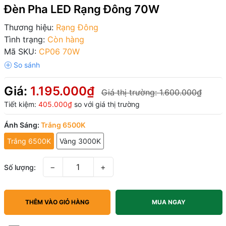
Đèn Pha LED Rạng Đông 70W
Thương hiệu:
Rạng Đông
Tình trạng:
Còn hàng
Mã SKU:
CP06 70W
Giá:
1.195.000₫
Giá thị trường:
1.600.000₫
Tiết kiệm:
405.000₫
so với giá thị trường
Ánh Sáng:
Trắng 6500K
Trắng 6500K
Vàng 3000K
−
+
Số lượng:
THÊM VÀO GIỎ HÀNG
MUA NGAY