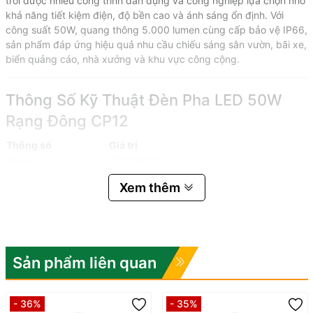
trời được nhiều công trình dân dụng và công nghiệp lựa chọn nhờ
khả năng tiết kiệm điện, độ bền cao và ánh sáng ổn định. Với
công suất 50W, quang thông 5.000 lumen cùng cấp bảo vệ IP66,
sản phẩm đáp ứng hiệu quả nhu cầu chiếu sáng sân vườn, bãi xe,
biển quảng cáo, nhà xưởng và khu vực công cộng.
Thông Số Kỹ Thuật Đèn Pha LED 50W
Rạng Đông CP12
Thông số
Giá trị
Model
CP12 50W
Công suất
50W
Xem thêm
Điện áp nguồn
220Vac
Dải điện áp hoạt động
180 – 240V
Tần số
50/60Hz
Dòng điện đầu vào
0.5A
Hệ số công suất
0.5
Sản phẩm liên quan
Quang thông
5.000 lm
Hiệu suất sáng
100 lm/W
- 36%
- 35%
Nhiệt độ màu
3000K / 4000K / 6500K