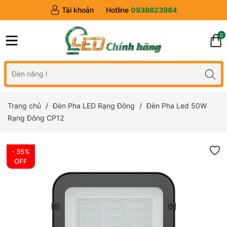
Tài khoản
Hotline
0938623984
0
Trang chủ
Đèn Pha LED Rạng Đông
Đèn Pha Led 50W
Rạng Đông CP12
- 35%
OFF