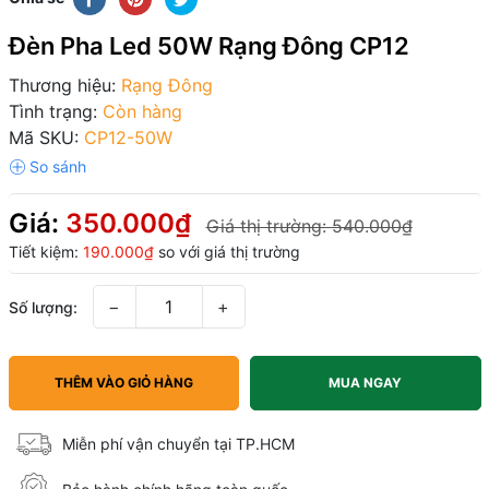
Đèn Pha Led 50W Rạng Đông CP12
Thương hiệu:
Rạng Đông
Tình trạng:
Còn hàng
Mã SKU:
CP12-50W
Giá:
350.000₫
Giá thị trường:
540.000₫
Tiết kiệm:
190.000₫
so với giá thị trường
−
+
Số lượng:
THÊM VÀO GIỎ HÀNG
MUA NGAY
Miễn phí vận chuyển tại TP.HCM