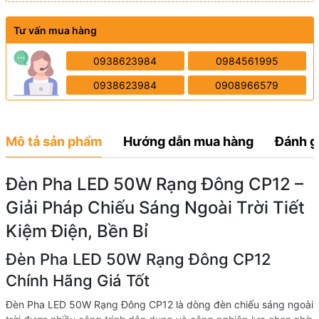
Tư vấn mua hàng
0938623984
0984561995
0938623984
0908966579
Mô tả sản phẩm
Hướng dẫn mua hàng
Đánh g
Đèn Pha LED 50W Rạng Đông CP12 –
Giải Pháp Chiếu Sáng Ngoài Trời Tiết
Kiệm Điện, Bền Bỉ
Đèn Pha LED 50W Rạng Đông CP12
Chính Hãng Giá Tốt
Đèn Pha LED 50W Rạng Đông CP12 là dòng đèn chiếu sáng ngoài