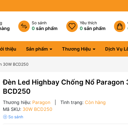
ng
So sánh
Yêu thích
hàng
0
sản phẩm
0
sản phẩm
ới thiệu
Sản phẩm
Thương Hiệu
Dịch Vụ L
on 30W BCD250
Đèn Led Highbay Chống Nổ Paragon
BCD250
Thương hiệu:
Paragon
|
Tình trạng:
Còn hàng
Mã SKU:
30W BCD250