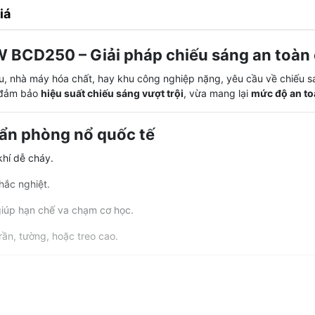
iá
BCD250 – Giải pháp chiếu sáng an toàn 
, nhà máy hóa chất, hay khu công nghiệp nặng, yêu cầu về chiếu sá
a đảm bảo
hiệu suất chiếu sáng vượt trội
, vừa mang lại
mức độ an to
uẩn phòng nổ quốc tế
khí dễ cháy.
hắc nghiệt.
 giúp hạn chế va chạm cơ học.
 trần, tường, hoặc treo cao.