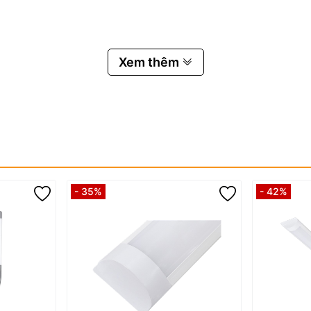
Xem thêm
- 35%
- 42%
hbay Chống Nổ Paragon 30W BCD250
áy nổ.
iện năng so với bóng truyền thống.
phí bảo trì.
 phù hợp với nhiều môi trường làm việc.