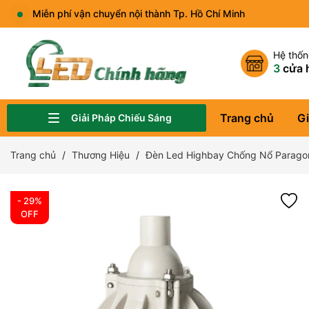
Miễn phí vận chuyển nội thành Tp. Hồ Chí Minh
Hệ thố
3
cửa 
Trang chủ
Gi
Giải Pháp Chiếu Sáng
Đèn Chiếu Sáng Sân Vườn, Công Viên
Đèn Chiếu Sáng Quảng Trường, Bảng Hiệu
Đèn Chiếu Sáng Nhà Ở, Văn Phòng
Đèn Chiếu Sáng Showroom, Cửa Hàng Thời Trang
Đèn Đường LED
Đèn Nhà Xưởng, Kho Hàng
Đèn Chiếu Sáng Sân Thể Thao
Đèn Năng Lượng Mặt Trời
Trang chủ
Thương Hiệu
Đèn Led Highbay Chống Nổ Parag
- 29%
OFF