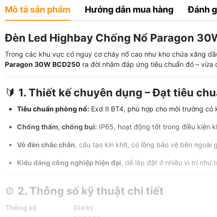
Mô tả sản phẩm
Hướng dẫn mua hàng
Đánh g
Đèn Led Highbay Chống Nổ Paragon 30W 
Trong các khu vực có nguy cơ cháy nổ cao như kho chứa xăng dầu
Paragon 30W BCD250
ra đời nhằm đáp ứng tiêu chuẩn đó – vừ
🔰
1. Thiết kế chuyên dụng – Đạt tiêu ch
Tiêu chuẩn phòng nổ:
Exd II BT4, phù hợp cho môi trường có 
Chống thấm, chống bụi:
IP65, hoạt động tốt trong điều kiện k
Vỏ đèn chắc chắn
, cấu tạo kín khít, có lồng bảo vệ bên ngoài
Kiểu dáng công nghiệp hiện đại
, dễ lắp đặt ở nhiều vị trí như
⚙️
2. Thông số kỹ thuật chi tiết
Thông số
Giá trị