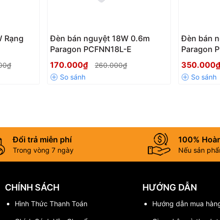
hanh chóng.
W Rạng
Đèn bán nguyệt 18W 0.6m
Đèn bán 
hống Nổ Paragon 30W BCD250
Paragon PCFNN18L-E
Paragon 
ổ hoặc môi trường khắc nghiệt như:
170.000₫
350.000
00₫
260.000₫
Đổi trả miễn phí
100% Hoàn
Trong vòng 7 ngày
Nếu sản phẩm
 tiêu chuẩn quốc tế về chất lượng và độ an toàn. Mỗi sản phẩm đều
CHÍNH SÁCH
HƯỚNG DẪN
Hình Thức Thanh Toán
Hướng dẫn mua hàn
gon 30W BCD250 chính hãng ở đâu?