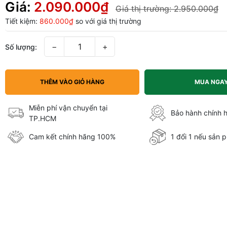
Giá:
2.090.000₫
Giá thị trường:
2.950.000₫
Tiết kiệm:
860.000₫
so với giá thị trường
−
+
Số lượng:
THÊM VÀO GIỎ HÀNG
MUA NGA
Miễn phí vận chuyển tại
Bảo hành chính 
TP.HCM
Cam kết chính hãng 100%
1 đổi 1 nếu sản p