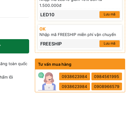
1.500.000đ
LED10
Lưu mã
0K
Nhập mã FREESHIP miễn phí vận chuyển
FREESHIP
Lưu mã
Y
hãng toàn quốc
Tư vấn mua hàng
0938623984
0984561995
hẩm lỗi
0938623984
0908966579