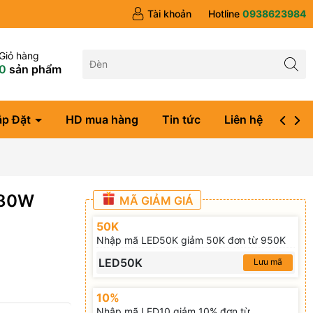
Tài khoản
Hotline
0938623984
Giỏ hàng
0
sản phẩm
ắp Đặt
HD mua hàng
Tin tức
Liên hệ
Đăng
 30W
MÃ GIẢM GIÁ
50K
Nhập mã LED50K giảm 50K đơn từ 950K
LED50K
Lưu mã
10%
Nhập mã LED10 giảm 10% đơn từ