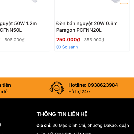
nguyệt 50W 1.2m
Đèn bán nguyệt 20W 0.6m
PCFNN50L
Paragon PCFNN20L
₫
250.000₫
608.000₫
355.000₫
 tiền
Hotline: 0938623984
 lỗi
Hỗ trợ 24/7
 được
kiểm định nghiêm ngặt
, mang đến sự yên tâm tuyệt đối cho
THÔNG TIN LIÊN HỆ
g
Địa chỉ:
36 Mạc Đĩnh Chi, phường ĐaKao, quận