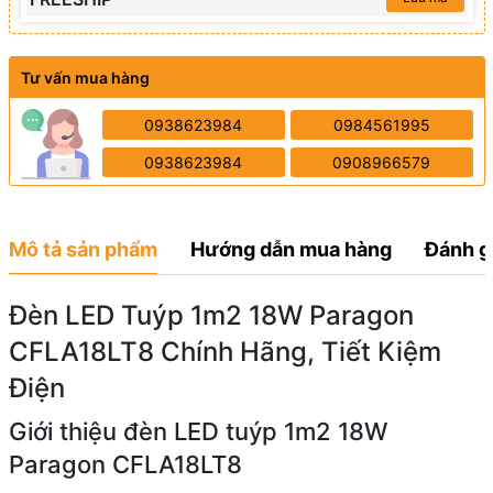
Tư vấn mua hàng
0938623984
0984561995
0938623984
0908966579
Mô tả sản phẩm
Hướng dẫn mua hàng
Đánh g
Đèn LED Tuýp 1m2 18W Paragon
CFLA18LT8 Chính Hãng, Tiết Kiệm
Điện
Giới thiệu đèn LED tuýp 1m2 18W
Paragon CFLA18LT8