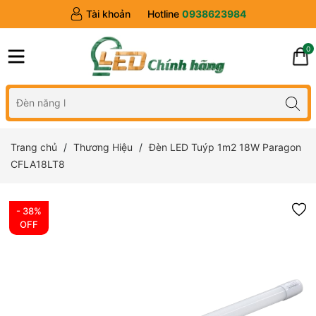
Tài khoản
Hotline
0938623984
0
Trang chủ
Thương Hiệu
Đèn LED Tuýp 1m2 18W Paragon
CFLA18LT8
- 38%
OFF