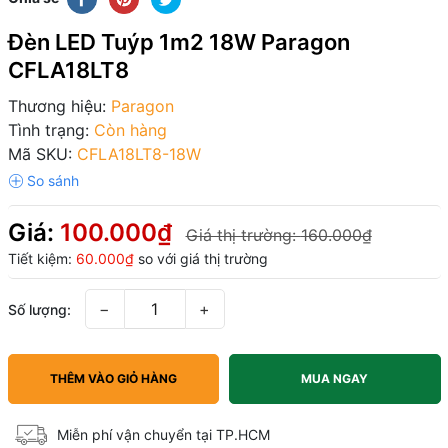
Đèn LED Tuýp 1m2 18W Paragon
CFLA18LT8
Thương hiệu:
Paragon
Tình trạng:
Còn hàng
Mã SKU:
CFLA18LT8-18W
Giá:
100.000₫
Giá thị trường:
160.000₫
Tiết kiệm:
60.000₫
so với giá thị trường
−
+
Số lượng:
THÊM VÀO GIỎ HÀNG
MUA NGAY
Miễn phí vận chuyển tại TP.HCM