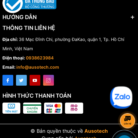
hay tia hồng ngoại, góp phần bảo vệ sức khỏe người dùng và
thân thiện với môi trường.
HƯỚNG DẪN
Ứng dụng của đèn LED tuýp 1m2 18W
THÔNG TIN LIÊN HỆ
Paragon
Địa chỉ:
36 Mạc Đĩnh Chi, phường ĐaKao, quận 1, Tp. Hồ Chí
Đèn LED tuýp Paragon CFLA18LT8 phù hợp sử dụng cho nhiều
Minh, Việt Nam
không gian như:
Điện thoại:
0938623984
Nhà ở
Email:
info@ausotech.com
Văn phòng
Trường học
Bệnh viện
Cửa hàng
HÌNH THỨC THANH TOÁN
Siêu thị
Nhà xưởng
Khu vực sinh hoạt chung
Vì sao nên chọn đèn LED Paragon
© Bản quyền thuộc về
Ausotech
CFLA18LT8?