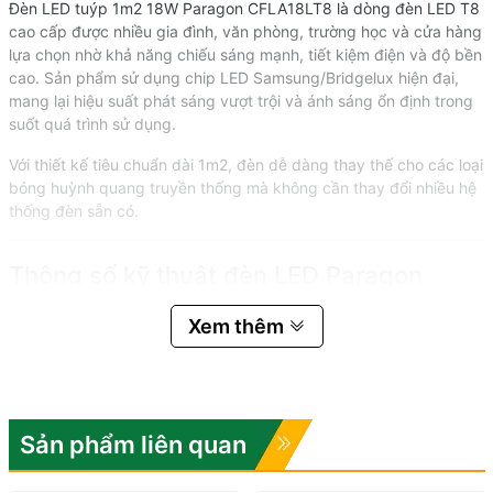
Đèn LED tuýp 1m2 18W Paragon CFLA18LT8 là dòng đèn LED T8
cao cấp được nhiều gia đình, văn phòng, trường học và cửa hàng
lựa chọn nhờ khả năng chiếu sáng mạnh, tiết kiệm điện và độ bền
cao. Sản phẩm sử dụng chip LED Samsung/Bridgelux hiện đại,
mang lại hiệu suất phát sáng vượt trội và ánh sáng ổn định trong
suốt quá trình sử dụng.
Với thiết kế tiêu chuẩn dài 1m2, đèn dễ dàng thay thế cho các loại
bóng huỳnh quang truyền thống mà không cần thay đổi nhiều hệ
thống đèn sẵn có.
Thông số kỹ thuật đèn LED Paragon
CFLA18LT8
Xem thêm
Thông số
Chi tiết
Công suất
18W
Điện áp
AC180-240V
Quang thông
2400Lm
Sản phẩm liên quan
Hiệu suất sáng
133Lm/W
Nhiệt độ màu
3000K / 4200K / 6500K