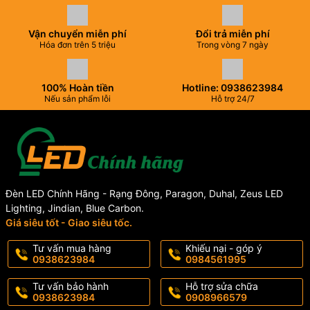
Vận chuyển miễn phí
Đổi trả miễn phí
Hóa đơn trên 5 triệu
Trong vòng 7 ngày
100% Hoàn tiền
Hotline: 0938623984
Nếu sản phẩm lỗi
Hỗ trợ 24/7
Đèn LED Chính Hãng - Rạng Đông, Paragon, Duhal, Zeus LED
Lighting, Jindian, Blue Carbon.
Giá siêu tốt - Giao siêu tốc.
Tư vấn mua hàng
Khiếu nại - góp ý
0938623984
0984561995
Tư vấn bảo hành
Hỗ trợ sửa chữa
0938623984
0908966579