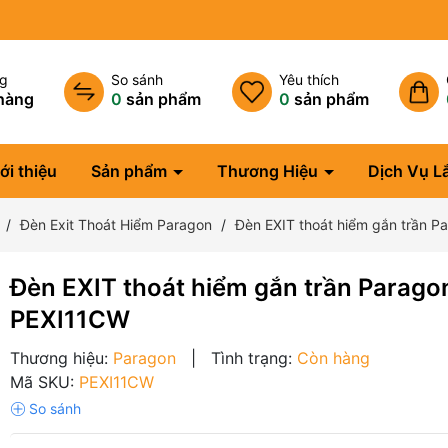
ng
So sánh
Yêu thích
hàng
0
sản phẩm
0
sản phẩm
ới thiệu
Sản phẩm
Thương Hiệu
Dịch Vụ L
Đèn Exit Thoát Hiểm Paragon
Đèn EXIT thoát hiểm gắn trần 
Đèn EXIT thoát hiểm gắn trần Parago
PEXI11CW
Thương hiệu:
Paragon
|
Tình trạng:
Còn hàng
Mã SKU:
PEXI11CW