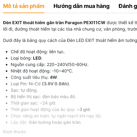
Mô tả sản phẩm
Hướng dẫn mua hàng
Đánh g
Đèn EXIT thoát hiểm gắn trần Paragon PEXI11CW
được thiết kế 
lối đi, đường thoát hiểm tại các tòa nhà chung cư, văn phòng, trườ
Dưới đây là bảng quy cách của
Đèn LED
EXIT thoát hiểm âm tườn
Chế độ hoạt động: liên tục.
Loại bóng:
LED
.
Nguồn cung cấp: 220~240V/50-60Hz.
Nhiệt độ hoạt động: -10~40°C.
Công suất tiêu thụ:
4W
.
Loại Pin: Ni-Cd
(3.6V 0.9Ah)
.
Sạc: tự động.
Bộ hiển thị sạc: đèn báo màu đỏ.
Thời gian sạc: ~24 giờ.
Thời gian hoạt động của ắc quy: >
3 giờ
.
Chức năng an toàn: tự ngắt mạch khi nạp đủ.
Lắp đặt:
Gắn tường hoặc gắn trần
.
Kích thước