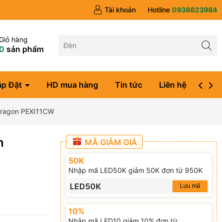
Tài khoản
Hotline
0938623984
Giỏ hàng
0
sản phẩm
ắp Đặt
HD mua hàng
Tin tức
Liên hệ
Đăng
Paragon PEXI11CW
n
MÃ GIẢM GIÁ
50K
Nhập mã LED50K giảm 50K đơn từ 950K
LED50K
Lưu mã
10%
Nhập mã LED10 giảm 10% đơn từ