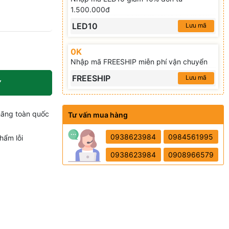
1.500.000đ
LED10
Lưu mã
0K
Nhập mã FREESHIP miễn phí vận chuyển
FREESHIP
Lưu mã
Y
hãng toàn quốc
Tư vấn mua hàng
0938623984
0984561995
hẩm lỗi
0938623984
0908966579