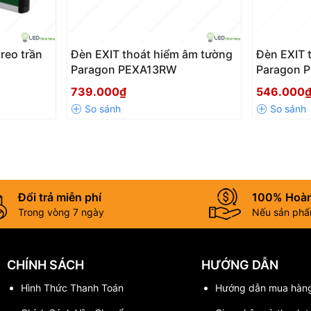
reo trần
Đèn EXIT thoát hiểm âm tường
Đèn EXIT 
Paragon PEXA13RW
Paragon 
739.000₫
546.000
Đổi trả miễn phí
100% Hoàn
Trong vòng 7 ngày
Nếu sản phẩm
CHÍNH SÁCH
HƯỚNG DẪN
Hình Thức Thanh Toán
Hướng dẫn mua hàn