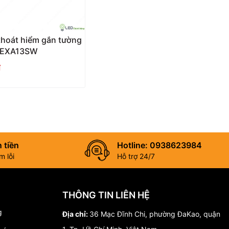
thoát hiểm gắn tường
PEXA13SW
₫
 tiền
Hotline: 0938623984
 lỗi
Hỗ trợ 24/7
THÔNG TIN LIÊN HỆ
g
Địa chỉ:
36 Mạc Đĩnh Chi, phường ĐaKao, quận