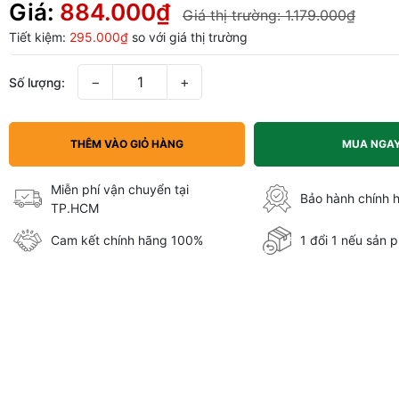
Giá:
884.000₫
Giá thị trường:
1.179.000₫
Tiết kiệm:
295.000₫
so với giá thị trường
−
+
Số lượng:
THÊM VÀO GIỎ HÀNG
MUA NGA
Miễn phí vận chuyển tại
Bảo hành chính 
TP.HCM
Cam kết chính hãng 100%
1 đổi 1 nếu sản p