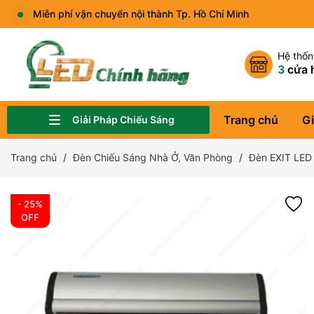
Miễn phí vận chuyển nội thành Tp. Hồ Chí Minh
Hệ thố
3
cửa 
Trang chủ
Gi
Giải Pháp Chiếu Sáng
Đèn Chiếu Sáng Sân Vườn, Công Viên
Đèn Chiếu Sáng Quảng Trường, Bảng Hiệu
Đèn Chiếu Sáng Nhà Ở, Văn Phòng
Đèn Chiếu Sáng Showroom, Cửa Hàng Thời Trang
Đèn Đường LED
Đèn Nhà Xưởng, Kho Hàng
Đèn Chiếu Sáng Sân Thể Thao
Đèn Năng Lượng Mặt Trời
Trang chủ
Đèn Chiếu Sáng Nhà Ở, Văn Phòng
Đèn EXIT LED
- 25%
OFF